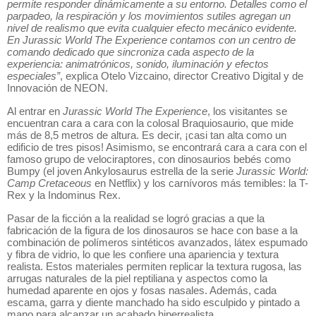
permite responder dinámicamente a su entorno. Detalles como el
parpadeo, la respiración y los movimientos sutiles agregan un
nivel de realismo que evita cualquier efecto mecánico evidente.
En Jurassic World The Experience contamos con un centro de
comando dedicado que sincroniza cada aspecto de la
experiencia: animatrónicos, sonido, iluminación y efectos
especiales”
, explica Otelo Vizcaino, director Creativo Digital y de
Innovación de NEON.
Al entrar en
Jurassic World The Experience
, los visitantes se
encuentran cara a cara con la colosal Braquiosaurio, que mide
más de 8,5 metros de altura. Es decir, ¡casi tan alta como un
edificio de tres pisos! Asimismo, se encontrará cara a cara con el
famoso grupo de velociraptores, con dinosaurios bebés como
Bumpy (el joven Ankylosaurus estrella de la serie
Jurassic World:
Camp Cretaceous
en Netflix) y los carnívoros más temibles: la T-
Rex y la Indominus Rex.
Pasar de la ficción a la realidad se logró gracias a que la
fabricación de la figura de los dinosauros se hace con base a la
combinación de polímeros sintéticos avanzados, látex espumado
y fibra de vidrio, lo que les confiere una apariencia y textura
realista. Estos materiales permiten replicar la textura rugosa, las
arrugas naturales de la piel reptiliana y aspectos como la
humedad aparente en ojos y fosas nasales. Además, cada
escama, garra y diente manchado ha sido esculpido y pintado a
mano para alcanzar un acabado hiperrealista.