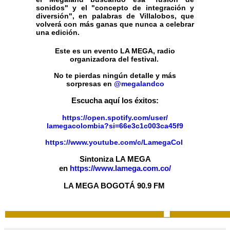
sonidos" y el "concepto de integración y
diversión", en palabras de Villalobos, que
volverá con más ganas que nunca a celebrar
una edición.
Este es un evento LA MEGA, radio
organizadora del festival.
No te pierdas ningún detalle y más
sorpresas en
@megalandco
Escucha aquí los éxitos:
https://open.spotify.com/user/
lamegacolombia?si=66e3c1c003ca
45f9
https://www.youtube.com/c/Lame
gaCol
Sintoniza LA MEGA
en
https://www.lamega.com.co/
LA MEGA BOGOTÁ 90.9 FM