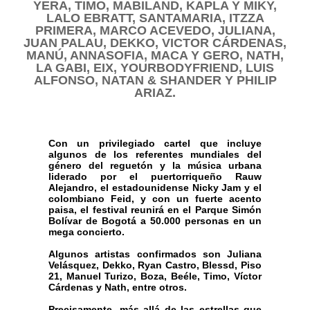
YERA, TIMO, MABILAND, KAPLA Y MIKY,
LALO EBRATT, SANTAMARIA, ITZZA
PRIMERA, MARCO ACEVEDO, JULIANA,
JUAN PALAU, DEKKO, VICTOR CÁRDENAS,
MANÚ, ANNASOFIA, MACA Y GERO, NATH,
LA GABI, EIX, YOURBODYFRIEND, LUIS
ALFONSO, NATAN & SHANDER Y PHILIP
ARIAZ.
Con un privilegiado cartel que incluye
algunos de los referentes mundiales del
género del reguetón y la música urbana
liderado por el puertorriqueño Rauw
Alejandro, el estadounidense Nicky Jam y el
colombiano Feid, y con un fuerte acento
paisa, el festival reunirá en el Parque Simón
Bolívar de Bogotá a 50.000 personas en un
mega concierto.
Algunos artistas confirmados son Juliana
Velásquez, Dekko, Ryan Castro, Blessd, Piso
21, Manuel Turizo, Boza, Beéle, Timo, Víctor
Cárdenas y Nath, entre otros.
Precisamente, más allá de las estrellas que