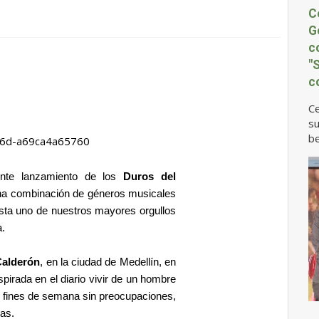
C
G
c
"
c
Ce
su
be
nte lanzamiento de los
Duros del
 una combinación de géneros musicales
sta uno de nuestros mayores orgullos
a.
Calderón
, en la ciudad de Medellín, en
pirada en el diario vivir de un hombre
us fines de semana sin preocupaciones,
as.