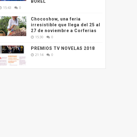
BOREL
15:43
0
Chocoshow, una feria
irresistible que llega del 25 al
27 de noviembre a Corferias
15:30
0
PREMIOS TV NOVELAS 2018
21:14
0