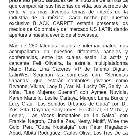
presentes personalidades de la industria de la música
que compartirán sus historias de vida, sus secretos de
éxito y los más diversos temas de interés de la
industria de la música. Cada noche por nuestro
exclusivo BLACK CARPET estarán presentes los
medios de Colombia y del mercado US LATIN dando
apertura a nuestra evento de showcases.
Más de 280 talentos locales e internacionales, nos
acompañaran en nuestros diferentes paneles y
conferencias, entre los cuales están: La actriz y
cancante Fefi Oliveira, la estrella multiplataforma
Mario Ruiz, Lina Caceres VP de Talento Digital,
LatinWE. Seguirán las sorpresas con: "Señoritas
Urbanas" que estarán cantantes jóvenes como
Bryanne, Vikina, Lady D., Yari M., Luchy DR, Seidy La
Niña, "Las Mujeres Suenan" con Aymee Nuviola,
Karen Martello, Leslie Cartaya, Marger, Lena Burke y
Lucy Grau, "Los Sonidos Urbanos de Cuba" con Dj.
Yus, Srta. Dayana, Baby Lores, El Chacal, El Micha, y
Lenier, "Las Voces Inmortales de La Salsa" con
Frankie Negron, Charlie Zaa, Nesty, Motiff, Wise the
Gold Pen, "Cuba Nostalgia" con Peter Regalado-
Abad, Albita Rodriguez, Carlos Oliva, Los Tres De La