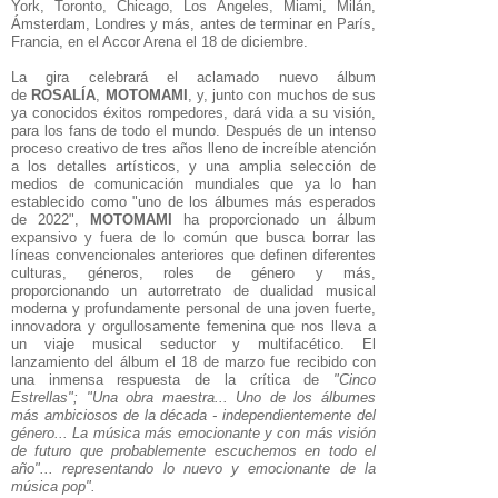
York, Toronto, Chicago, Los Ángeles, Miami, Milán,
Ámsterdam, Londres y más, antes de terminar en París,
Francia, en el Accor Arena el 18 de diciembre.
La gira celebrará el aclamado nuevo álbum
de
ROSALÍA
,
MOTOMAMI
, y, junto con muchos de sus
ya conocidos éxitos rompedores, dará vida a su visión,
para los fans de todo el mundo. Después de un intenso
proceso creativo de tres años lleno de increíble atención
a los detalles artísticos, y una amplia selección de
medios de comunicación mundiales que ya lo han
establecido como "uno de los álbumes más esperados
de 2022",
MOTOMAMI
ha proporcionado un álbum
expansivo y fuera de lo común que busca borrar las
líneas convencionales anteriores que definen diferentes
culturas, géneros, roles de género y más,
proporcionando un autorretrato de dualidad musical
moderna y profundamente personal de una joven fuerte,
innovadora y orgullosamente femenina que nos lleva a
un viaje musical seductor y multifacético. El
lanzamiento del álbum el 18 de marzo fue recibido con
una inmensa respuesta de la crítica de
"Cinco
Estrellas";
"Una obra maestra... Uno de los álbumes
más ambiciosos de la década - independientemente del
género... La música más emocionante y con más visión
de futuro que probablemente escuchemos en todo el
año"... representando lo nuevo y emocionante de la
música pop".