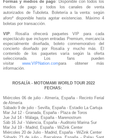
Formas y medios de pago
: Disponible con todos los
medios de pago y todos los canales de venta
autorizados de Tuboleta. Boletería a la venta: según
aforo* disponible hasta agotar existencias. Máximo 4
boletas por transacción.
VIP
: Rosalía ofrecerá paquetes VIP para cada
espectáculo que incluyen entradas Premium, mercancía
especialmente diseñada, boleto conmemorativo del
concierto diseñado por Rosalía y mucho más. El
contenido de los paquetes varía según la oferta
seleccionada. Los fans pueden
visitar
www.VIPNation.com
para obtener más
información.
ROSALÍA - MOTOMAMI WORLD TOUR 2022
FECHAS:
Miércoles 06 de julio - Almería, España - Recinto Ferial
de Almería
Sábado 9 de julio - Sevilla, España - Estadio La Cartuja
Mar Jul 12 - Granada, España - Plaza de Toros
Jue Jul 14 - Málaga, España - Marenostrum
Sáb 16 Jul - Valencia, España - Auditorio Marina Sur
Mar Jul 19 - Madrid, España - WiZink Center
Miércoles 20 de Julio - Madrid, España - WiZink Center
Sábado 23 de julio - Barcelona, España - Palau Sant