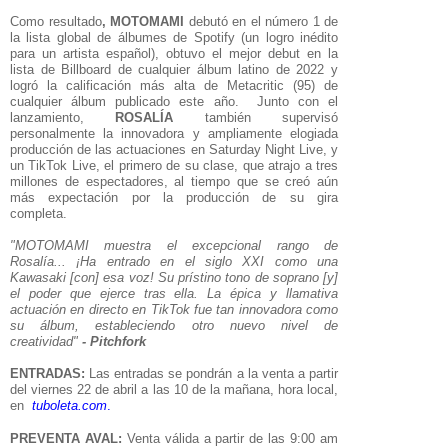
Como resultado
, MOTOMAMI
debutó en el número 1 de
la lista global de álbumes de Spotify (un logro inédito
para un artista español), obtuvo el mejor debut en la
lista de Billboard de cualquier álbum latino de 2022 y
logró la calificación más alta de Metacritic (95) de
cualquier álbum publicado este año. Junto con el
lanzamiento,
ROSALÍA
también supervisó
personalmente la innovadora y ampliamente elogiada
producción de las actuaciones en Saturday Night Live, y
un TikTok Live, el primero de su clase, que atrajo a tres
millones de espectadores, al tiempo que se creó aún
más expectación por la producción de su gira
completa.
"MOTOMAMI muestra el excepcional rango de
Rosalía... ¡Ha entrado en el siglo XXI como una
Kawasaki [con] esa voz! Su prístino tono de soprano [y]
el poder que ejerce tras ella. La épica y llamativa
actuación en directo en TikTok fue tan innovadora como
su álbum, estableciendo otro nuevo nivel de
creatividad"
- Pitchfork
ENTRADAS:
Las entradas se pondrán a la venta a partir
del viernes 22 de abril a las 10 de la mañana, hora local,
en
tuboleta.com
.
PREVENTA AVAL:
Venta válida a partir de las 9:00 am