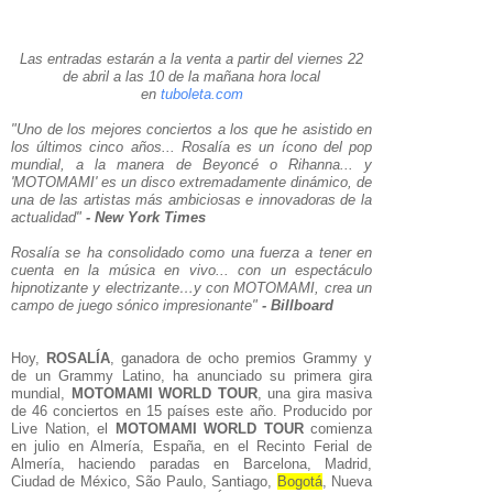
Las entradas estarán a la venta a partir del viernes 22
de abril a las 10 de la mañana hora local
en
tuboleta.com
"Uno de los mejores conciertos a los que he asistido en
los últimos cinco años... Rosalía es un ícono del pop
mundial, a la manera de Beyoncé o Rihanna... y
'MOTOMAMI' es un disco extremadamente dinámico, de
una de las artistas más ambiciosas e innovadoras de la
actualidad"
- New York Times
Rosalía se ha consolidado como una fuerza a tener en
cuenta en la música en vivo... con un espectáculo
hipnotizante y electrizante…y con MOTOMAMI, crea un
campo de juego sónico impresionante"
- Billboard
Hoy,
ROSALÍA
, ganadora de ocho premios Grammy y
de un Grammy Latino, ha anunciado su primera gira
mundial,
MOTOMAMI WORLD TOUR
, una gira masiva
de 46 conciertos en 15 países este año. Producido por
Live Nation, el
MOTOMAMI WORLD TOUR
comienza
en julio en Almería, España, en el Recinto Ferial de
Almería, haciendo paradas en Barcelona, Madrid,
Ciudad de México, São Paulo, Santiago,
Bogotá
, Nueva