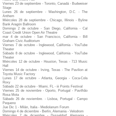
Viernes 23 de septiembre - Toronto, Canadá - Budweiser
Stage
Lunes 26 de septiembre - Washington, D.C. - The
Anthem
Miércoles 28 de septiembre - Chicago, Illinois - Byline
Bank Aragón Ballroom
Domingo 2 de octubre - San Diego, California - Cal
Coast Credit Union Open Air Theatre
mar 4 de octubre - San Francisco, California - Bill
Graham Civic Auditorium
Viernes 7 de octubre - Inglewood, California - YouTube
Theater
Sábado 8 de octubre - Inglewood, California - YouTube
Theater
Miércoles 12 de octubre - Houston, Texas - 713 Music
Hall
Viernes 14 de octubre - Irving, Texas - The Pavilion at
Toyota Music Factory
Lunes 17 de octubre - Atlanta, Georgia - Coca-Cola
Roxy
Sábado 22 de octubre - Miami, FL - iii Points Festival
Viernes 25 de noviembre - Oporto, Portugal - Pavilhão
Rosa Mota
Sábado 26 de noviembre. - Lisboa, Portugal - Campo
Pequeno
Jue Dic 1 - Milán, Italia - Mediolanum Forum
Domingo 4 de diciembre - Berlín, Alemania - Velodrom
Miércoles 7 de diciembre - Dusseldorf, Alemania -