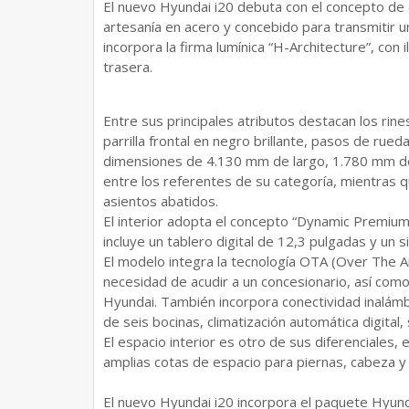
El nuevo Hyundai i20 debuta con el concepto de di
artesanía en acero y concebido para transmitir 
incorpora la firma lumínica “H-Architecture”, con 
trasera.
Entre sus principales atributos destacan los rin
parrilla frontal en negro brillante, pasos de rue
dimensiones de 4.130 mm de largo, 1.780 mm de 
entre los referentes de su categoría, mientras q
asientos abatidos.
El interior adopta el concepto “Dynamic Premium
incluye un tablero digital de 12,3 pulgadas y un
El modelo integra la tecnología OTA (Over The A
necesidad de acudir a un concesionario, así com
Hyundai. También incorpora conectividad inalámb
de seis bocinas, climatización automática digita
El espacio interior es otro de sus diferenciales,
amplias cotas de espacio para piernas, cabeza 
El nuevo Hyundai i20 incorpora el paquete Hyun