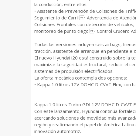
la conducción, entre ellos:
• Asistente de Prevención de Colisiones de Trá
Seguimiento de Carril. • Advertencia de Atenci
Colisiones Frontales con detección de vehículos,
monitoreo de punto ciego. • Control Crucero Ad
Todas las versiones incluyen seis airbags, freno
tracción, asistente de arranque en pendiente e 
El nuevo Hyundai i20 está construido sobre la te
maximizar la seguridad estructural, reducir el ce
sistemas de propulsión electrificados.
La oferta mecánica contempla dos opciones:
• Kappa 1.0 litros 12V DOHC D-CVVT Flex, con ha
Kappa 1.0 litros Turbo GDI 12V DOHC D-CVVT Fl
Con este lanzamiento, Hyundai continúa fortalec
acercando soluciones de movilidad más avanzada
región y reafirmando el papel de América Latin
innovación automotriz.