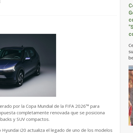
a
C
G
c
"
c
Ce
su
be
ado por la Copa Mundial de la FIFA 2026™ para
propuesta completamente renovada que se posiciona
hbacks y SUV compactos.
o Hyundai i20 actualiza el legado de uno de los modelos