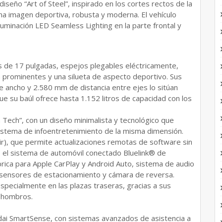
seño “Art of Steel”, inspirado en los cortes rectos de la
una imagen deportiva, robusta y moderna. El vehículo
iluminación LED Seamless Lighting en la parte frontal y
es de 17 pulgadas, espejos plegables eléctricamente,
da prominentes y una silueta de aspecto deportivo. Sus
ancho y 2.580 mm de distancia entre ejes lo sitúan
ue su baúl ofrece hasta 1.152 litros de capacidad con los
 Tech”, con un diseño minimalista y tecnológico que
 sistema de infoentretenimiento de la misma dimensión.
ir), que permite actualizaciones remotas de software sin
o el sistema de automóvil conectado Bluelink® de
rica para Apple CarPlay y Android Auto, sistema de audio
l, sensores de estacionamiento y cámara de reversa.
 especialmente en las plazas traseras, gracias a sus
y hombros.
dai SmartSense, con sistemas avanzados de asistencia a