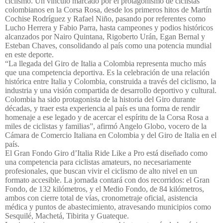
ciclismo. Un vínculo marcado por el protagonismo de ciclistas
colombianos en la Corsa Rosa, desde los primeros hitos de Martín
Cochise Rodríguez y Rafael Niño, pasando por referentes como
Lucho Herrera y Fabio Parra, hasta campeones y podios históricos
alcanzados por Nairo Quintana, Rigoberto Urán, Egan Bernal y
Esteban Chaves, consolidando al país como una potencia mundial
en este deporte.
“La llegada del Giro de Italia a Colombia representa mucho más
que una competencia deportiva. Es la celebración de una relación
histórica entre Italia y Colombia, construida a través del ciclismo, la
industria y una visión compartida de desarrollo deportivo y cultural.
Colombia ha sido protagonista de la historia del Giro durante
décadas, y traer esta experiencia al país es una forma de rendir
homenaje a ese legado y de acercar el espíritu de la Corsa Rosa a
miles de ciclistas y familias”, afirmó Angelo Globo, vocero de la
Cámara de Comercio Italiana en Colombia y del Giro de Italia en el
país.
El Gran Fondo Giro d’Italia Ride Like a Pro está diseñado como
una competencia para ciclistas amateurs, no necesariamente
profesionales, que buscan vivir el ciclismo de alto nivel en un
formato accesible. La jornada contará con dos recorridos: el Gran
Fondo, de 132 kilómetros, y el Medio Fondo, de 84 kilómetros,
ambos con cierre total de vías, cronometraje oficial, asistencia
médica y puntos de abastecimiento, atravesando municipios como
Sesquilé, Machetá, Tibirita y Guateque.