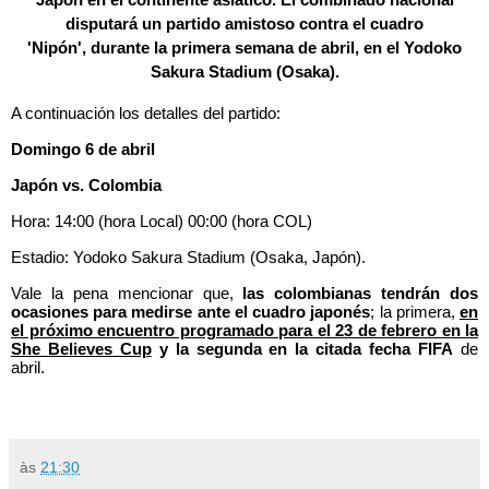
Japón en el continente asiático. El combinado nacional
disputará un partido amistoso contra el cuadro
'Nipón',
durante la primera semana de abril, en el Yodoko
Sakura Stadium (Osaka).
A continuación los detalles del partido:
Domingo 6 de abril
Japón vs. Colombia
Hora: 14:00 (hora Local) 00:00 (hora COL)
Estadio: Yodoko Sakura Stadium (Osaka, Japón).
Vale la pena mencionar que,
las colombianas tendrán dos
ocasiones para medirse ante el cuadro japonés
; la primera,
en
el próximo encuentro programado para el 23 de febrero en la
She Believes Cup
y la segunda en la citada fecha FIFA
de
abril.
às
21:30