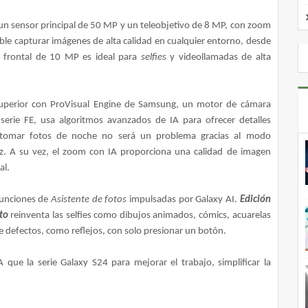
un sensor principal de 50 MP y un teleobjetivo de 8 MP, con zoom
ible capturar imágenes de alta calidad en cualquier entorno, desde
a frontal de 10 MP es ideal para
selfies
y videollamadas de alta
l superior con ProVisual Engine de Samsung, un motor de cámara
serie FE, usa algoritmos avanzados de IA para ofrecer detalles
, tomar fotos de noche no será un problema gracias al modo
z. A su vez, el zoom con IA proporciona una calidad de imagen
al.
 funciones de
Asistente de fotos
impulsadas por Galaxy AI.
Edición
ato
reinventa las selfies como dibujos animados, cómics, acuarelas
 defectos, como reflejos, con solo presionar un botón.
 que la serie Galaxy S24 para mejorar el trabajo, simplificar la