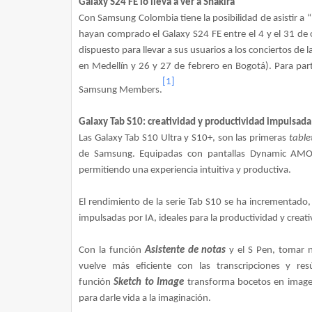
Galaxy S24 FE lo lleva a ver a Shakira
Con Samsung Colombia tiene la posibilidad de asistir a 
hayan comprado el Galaxy S24 FE entre el 4 y el 31 de 
dispuesto para llevar a sus usuarios a los conciertos de 
en Medellín y 26 y 27 de febrero en Bogotá). Para parti
[1]
Samsung Members.
Galaxy Tab S10: creatividad y productividad impulsada
Las Galaxy Tab S10 Ultra y S10+, son las primeras
table
de Samsung. Equipadas con pantallas Dynamic AMO
permitiendo una experiencia intuitiva y productiva.
El rendimiento de la serie Tab S10 se ha incrementado,
impulsadas por IA, ideales para la productividad y creat
Con la función
Asistente de notas
y el S Pen, tomar n
vuelve más eficiente con las transcripciones y r
función
Sketch to Image
transforma bocetos en imagen,
para darle vida a la imaginación.