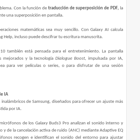
oblema. Con la función de
traducción de superposición de PDF,
la
nte una superposición en pantalla.
eraciones matemáticas sea muy sencillo. Con Galaxy AI calcula
Help, incluso puede descifrar tu escritura manuscrita.
 S10 también está pensada para el entretenimiento. La pantalla
s mejorados y la tecnología
Dialogue Boost,
impulsada por IA,
sea para ver películas o series, o para
disfrutar de una sesión
de IA
s inalámbricos de Samsung, diseñados para ofrecer un ajuste más
tida por IA.
 micrófonos de los Galaxy Buds3 Pro analizan el sonido interno y
do y de la cancelación activa de ruido (ANC) mediante Adaptive EQ
fonos recogen e identifican el sonido del entorno para ajustar