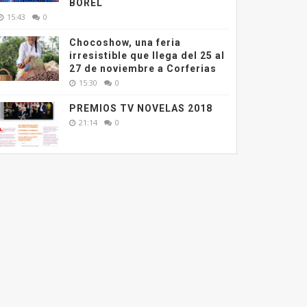
BOREL
15:43
0
Chocoshow, una feria
irresistible que llega del 25 al
27 de noviembre a Corferias
15:30
0
PREMIOS TV NOVELAS 2018
21:14
0