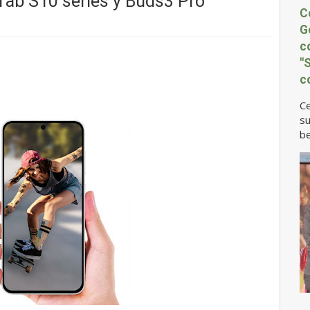
, Tab S10 series y Buds3 Pro
C
G
c
"
c
Ce
su
be