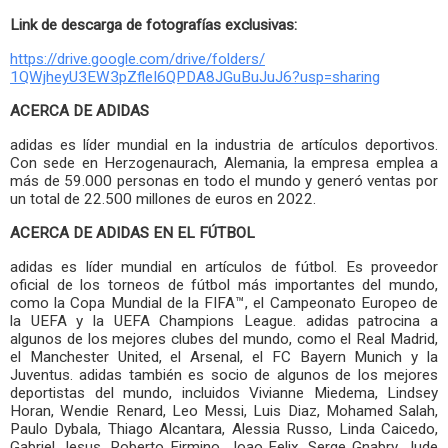
Link de descarga de fotografías exclusivas:
https://drive.google.com/
drive/folders/
1QWjheyU3EW3pZfleI6QPDA8JGuBuJ
uJ6?usp=sharing
ACERCA DE ADIDAS
adidas es líder mundial en la industria de artículos deportivos.
Con sede en Herzogenaurach, Alemania, la empresa emplea a
más de 59.000 personas en todo el mundo y generó ventas por
un total de 22.500 millones de euros en 2022.
ACERCA DE ADIDAS EN EL FÚTBOL
adidas es líder mundial en artículos de fútbol. Es proveedor
oficial de los torneos de fútbol más importantes del mundo,
como la Copa Mundial de la FIFA™, el Campeonato Europeo de
la UEFA y la UEFA Champions League. adidas patrocina a
algunos de los mejores clubes del mundo, como el Real Madrid,
el Manchester United, el Arsenal, el FC Bayern Munich y la
Juventus. adidas también es socio de algunos de los mejores
deportistas del mundo, incluidos Vivianne Miedema, Lindsey
Horan, Wendie Renard, Leo Messi, Luis Diaz, Mohamed Salah,
Paulo Dybala, Thiago Alcantara, Alessia Russo, Linda Caicedo,
Gabriel Jesus, Roberto Firmino, Joao Felix, Serge Gnabry, Jude