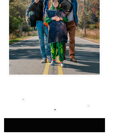
Max Bernal, un comediante con aspiraciones frustradas, vive co
De Niro) en NY
. Max
enfrenta el desafío de criar a su hijo autista
exesposa Jenna (Rose Byrne) con quien comparten la custodia. 
desacuerdos familiares, Max se ve forzado a tomar decisiones c
futuro de Ezra. Sin permiso de Jenna, decide emprender un viaje c
país buscando una transformación profunda en sus vidas y lucha
propio camino en medio de las complejidades del amor, la famili