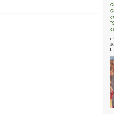
C
G
c
"
c
Ce
su
be