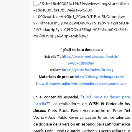
“¿Cuál sería tu deseo para
Estrella?”:
https://www.youtube.com/watch?
v=W8xuzXyh8h4
Tráiler:
https://youtu.be/XnhwJlkE9GQ
Materiales de prensa:
https://dam.gettyimages.com/
thewaltdisneystudios/wish-el-
poderdelos-deseos-latam
En el contenido especial, “¿
Cuál sería tu deseo para
Estrella
?”, los realizadores de
WISH: El Poder de los
Deseos
Chris Buck, Fawn Veerasunthorn, Peter Del
Vecho y Juan Pablo Reyes Lancaster Jones; los talentos
de doblaje de la versión en español para Latinoamérica
María León, José Eduardo Derbez y Lucero Mijares; y