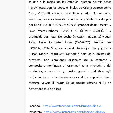
se une a la magia de las estrellas, pueden ocurrir cosas
maravillosas. Con las voces en inglés de Ariana DeBose como
Asha, Chris Pine como Magnífico y Alan Tudyk como
Valentino, la cabra favorita de Asha, la película está dirigida
por Chris Buck (
FROZEN
,
FROZEN 2
), ganador de un Oscar®, y
Fawn Veerasunthorn (
RAYA Y EL ÚLTIMO DRAGÓN
), y
producida por Peter Del Vecho (
FROZEN
,
FROZEN 2
) y Juan
Pablo Reyes
Lancaster Jones
(
ENCANTO
). Jennifer Lee
(
FROZEN
,
FROZEN 2
) es la productora ejecutiva y junto a
Allison Moore (
Night Sky
,
Manhunt
) son las guionistas del
proyecto. Con canciones originales de la cantante y
compositora nominada al Grammy® Julia Michaels y del
productor, compositor y músico ganador del Grammy®
Benjamin Rice; y la banda sonora del compositor Dave
Metzger,
WISH: El Poder de los Deseos
estrena el 23 de
noviembre solo en cines.
Facebook:
http://www.facebook.com/
DisneyStudiosLA
Instagram:
https://www.instagram.com/
DisneyStudiosLA/