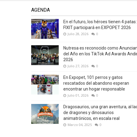
AGENDA
En el futuro, los héroes tienen 4 patas:
FIXIT participará en EXPOPET 2026
Julio 28, 2026
0
Nutresa es reconocido como Anuncia
del Año en los TikTok Ad Awards Andi
2026
Julio 27, 2026
0
En Expopet, 101 perros y gatos
rescatados del abandono esperan
encontrar un hogar responsable
Julio 01, 2026
0
Dragosaurios, una gran aventura, al la
de dragones y dinosaurios
animatrónicos, en escala real
Marzo 04, 2025
0