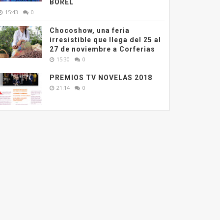
BOREL
15:43
0
Chocoshow, una feria
irresistible que llega del 25 al
27 de noviembre a Corferias
15:30
0
PREMIOS TV NOVELAS 2018
21:14
0