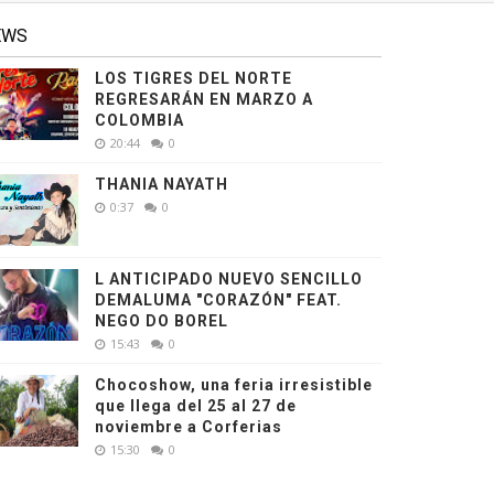
EWS
LOS TIGRES DEL NORTE
REGRESARÁN EN MARZO A
COLOMBIA
20:44
0
THANIA NAYATH
0:37
0
L ANTICIPADO NUEVO SENCILLO
DEMALUMA "CORAZÓN" FEAT.
NEGO DO BOREL
15:43
0
Chocoshow, una feria irresistible
que llega del 25 al 27 de
noviembre a Corferias
15:30
0