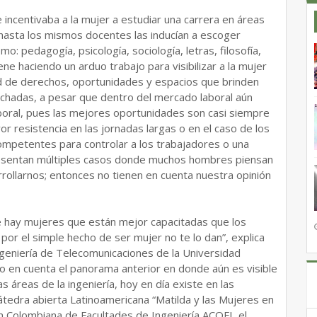
 incentivaba a la mujer a estudiar una carrera en áreas
 hasta los mismos docentes las inducían a escoger
: pedagogía, psicología, sociología, letras, filosofía,
ene haciendo un arduo trabajo para visibilizar a la mujer
dad de derechos, oportunidades y espacios que brinden
cuchadas, a pesar que dentro del mercado laboral aún
aboral, pues las mejores oportunidades son casi siempre
 resistencia en las jornadas largas o en el caso de los
competentes para controlar a los trabajadores o una
e presentan múltiples casos donde muchos hombres piensan
llarnos; entonces no tienen en cuenta nuestra opinión
 hay mujeres que están mejor capacitadas que los
r el simple hecho de ser mujer no te lo dan”, explica
ngeniería de Telecomunicaciones de la Universidad
 en cuenta el panorama anterior en donde aún es visible
as áreas de la ingeniería, hoy en día existe en las
cátedra abierta Latinoamericana “Matilda y las Mujeres en
ción Colombiana de Facultades de Ingeniería ACOFI, el