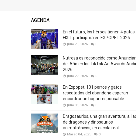
AGENDA
En el futuro, los héroes tienen 4 patas:
FIXIT participará en EXPOPET 2026
Julio 28, 2026
0
Nutresa es reconocido como Anuncia
del Año en los TikTok Ad Awards Andi
2026
Julio 27, 2026
0
En Expopet, 101 perros y gatos
rescatados del abandono esperan
encontrar un hogar responsable
Julio 01, 2026
0
Dragosaurios, una gran aventura, al la
de dragones y dinosaurios
animatrónicos, en escala real
Marzo 04, 2025
0