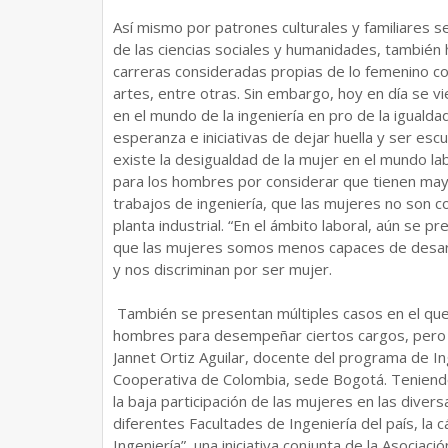
Así mismo por patrones culturales y familiares se
de las ciencias sociales y humanidades, también
carreras consideradas propias de lo femenino como
artes, entre otras. Sin embargo, hoy en día se vi
en el mundo de la ingeniería en pro de la igual
esperanza e iniciativas de dejar huella y ser es
existe la desigualdad de la mujer en el mundo l
para los hombres por considerar que tienen mayor
trabajos de ingeniería, que las mujeres no son 
planta industrial. “En el ámbito laboral, aún s
que las mujeres somos menos capaces de desarro
y nos discriminan por ser mujer.
También se presentan múltiples casos en el que
hombres para desempeñar ciertos cargos, pero po
Jannet Ortiz Aguilar, docente del programa de I
Cooperativa de Colombia, sede Bogotá. Teniendo
la baja participación de las mujeres en las divers
diferentes Facultades de Ingeniería del país, la 
Ingeniería”, una iniciativa conjunta de la Asocia