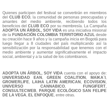
Quienes participen del festival se convertirán en miembros
del
CLUB ECO
, la comunidad de personas preocupadas y
amantes del medio ambiente, recibiendo todos los
beneficios del
CLUB ECO
por su membresía. La Campaña
ADOPTA UN ÁRBOL, SOY VIDA
es una iniciativa misional
de la
FUNDACIÓN COLOMBIA
TERRITORIO AZUL
desde
su creación hace 9 años y la campaña inicia en Bogotá para
luego llegar a 8 ciudades del país multiplicando así la
sensibilización por la responsabilidad que tenemos con el
medio ambiente y aumentar significativamente el impacto
social, ambiental y a la salud de los colombianos.
ADOPTA UN ÁRBOL, SOY VIDA
cuenta con el apoyo de:
UNIVERSIDAD EAN
,
GREEN COALITION
,
MAIKA`I
,
GROWERLIFE
,
LAIHA LATIN AMERICAN
,
ECOVISION
,
UNIVERSO CANNABICO
,
FUNGIFERT
,
CONSULTECWEB
,
PARQUE ECOLÓGICO SAN FELIPE
DE LA VEGA
,
EL ENFOQUE
, entre otras.
BOWW.FUNDACIONCOLOMBIATERRITORI