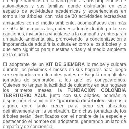
en el que haremos un llamado general a los
propietarios de
automotores y sus familias, donde disfrutarán en este
espacio de actividades
académicas y experienciales en
torno a los árboles, con más de 30 actividades recreativas
amigables
con el medio ambiente, acompañadas con más
de 50 artistas musicales, quienes además de interpretar
sus
canciones, invitarán a vincularse a la campaña y entregarán
un saludo ambientalista, promoviendo
la concientización e
importancia de adquirir la cultura en torno a los árboles y lo
que esto significa para
nuestras vidas y el medio ambiente
de la ciudad.
El adoptante de un
KIT DE SIEMBRA
lo recibe y cuidará
durante los próximos 4 meses en sus hogares para luego
ser sembrados en diferentes partes de Bogotá en múltiples
jornadas de sembratón
,
a los que los convocaremos.
Quienes no tengan la facilidad de cuidarlos en sus hogares
los primeros meses, la
FUNDACIÓN COLOMBIA
TERRITORIO AZUL
junto con sus aliados, pondrán a
disposición el servicio de
“guardería de árboles”
sin costo
alguno, entre tanto crecen para luego ser ubicados
definitivamente en la sembratón. En dichas jornadas de los
árboles serán identificados con el nombre
de
la especie y
destacando el nombre del adoptante, generando un lazo de
empatía y de conciencia.