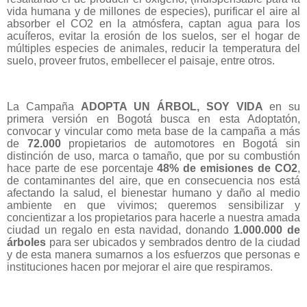
vida humana y de millones de especies), purificar el aire al
absorber el CO2 en la atmósfera, captan agua para los
acuíferos, evitar la erosión de los suelos, ser el hogar de
múltiples especies de animales, reducir la temperatura del
suelo, proveer frutos, embellecer el paisaje, entre otros.
La Campaña
ADOPTA UN ÁRBOL, SOY VIDA
en su
primera versión en Bogotá busca en esta Adoptatón,
convocar y vincular como meta base de la campaña a más
de
72.000
propietarios de automotores en Bogotá sin
distinción de uso, marca o tamaño, que por su combustión
hace parte de ese porcentaje
48% de emisiones de CO2
,
de contaminantes del aire, que en consecuencia nos está
afectando la salud, el bienestar humano y daño al medio
ambiente en que vivimos; queremos sensibilizar y
concientizar a los propietarios para hacerle a nuestra amada
ciudad un regalo en esta navidad, donando
1.000.000
de
árboles
para ser ubicados y sembrados dentro de la ciudad
y de esta manera sumarnos a los esfuerzos que personas e
instituciones hacen por mejorar el aire que respiramos.