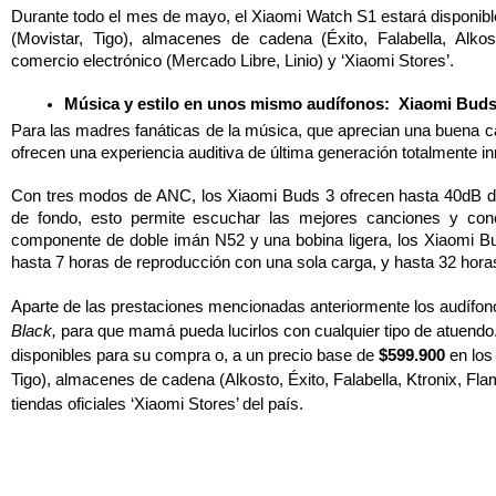
Durante todo el mes de mayo, el Xiaomi Watch S1 estará disponible
(Movistar, Tigo), almacenes de cadena (Éxito, Falabella, Alkos
comercio electrónico (Mercado Libre, Linio) y ‘Xiaomi Stores’.
Música y estilo en unos mismo audífonos:  Xiaomi Buds
Para las madres fanáticas de la música, que aprecian una buena can
ofrecen una experiencia auditiva de última generación totalmente i
Con tres modos de ANC, los Xiaomi Buds 3 ofrecen hasta 40dB de 
de fondo, esto permite escuchar las mejores canciones y conc
componente de doble imán N52 y una bobina ligera, los Xiaomi Bud
hasta 7 horas de reproducción con una sola carga, y hasta 32 horas
Aparte de las prestaciones mencionadas anteriormente los audífono
Black, 
para que mamá pueda lucirlos con cualquier tipo de atuendo
disponibles para su compra o, a un precio base de 
$599.900 
en los
Tigo), almacenes de cadena (Alkosto, Éxito, Falabella, Ktronix, Fl
tiendas oficiales ‘Xiaomi Stores’ del país. 