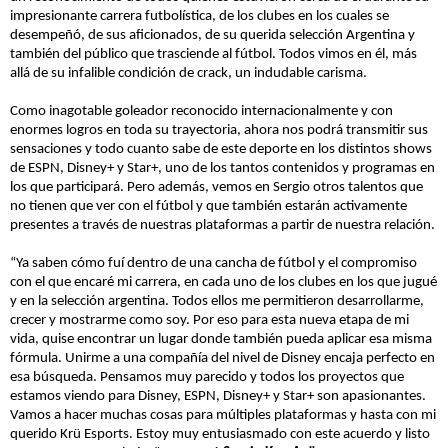
impresionante carrera futbolística, de los clubes en los cuales se
desempeñó, de sus aficionados, de su querida selección Argentina y
también del público que trasciende al fútbol. Todos vimos en él, más
allá de su infalible condición de crack, un indudable carisma.
Como inagotable goleador reconocido internacionalmente y con
enormes logros en toda su trayectoria, ahora nos podrá transmitir sus
sensaciones y todo cuanto sabe de este deporte en los distintos shows
de ESPN, Disney+ y Star+, uno de los tantos contenidos y programas en
los que participará. Pero además, vemos en Sergio otros talentos que
no tienen que ver con el fútbol y que también estarán activamente
presentes a través de nuestras plataformas a partir de nuestra relación.
“Ya saben cómo fuí dentro de una cancha de fútbol y el compromiso
con el que encaré mi carrera, en cada uno de los clubes en los que jugué
y en la selección argentina. Todos ellos me permitieron desarrollarme,
crecer y mostrarme como soy. Por eso para esta nueva etapa de mi
vida, quise encontrar un lugar donde también pueda aplicar esa misma
fórmula. Unirme a una compañía del nivel de Disney encaja perfecto en
esa búsqueda. Pensamos muy parecido y todos los proyectos que
estamos viendo para Disney, ESPN, Disney+ y Star+ son apasionantes.
Vamos a hacer muchas cosas para múltiples plataformas y hasta con mi
querido Krü Esports. Estoy muy entusiasmado con este acuerdo y listo