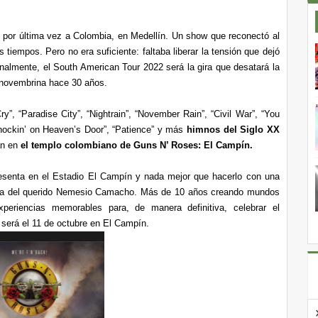
jo por última vez a Colombia, en Medellín. Un show que reconectó al
iempos. Pero no era suficiente: faltaba liberar la tensión que dejó
inalmente, el South American Tour 2022 será la gira que desatará la
a novembrina hace 30 años.
y”, “Paradise City”, “Nightrain”, “November Rain”, “Civil War”, “You
Knockin’ on Heaven’s Door”, “Patience” y más
himnos del Siglo XX
án en
el templo colombiano de Guns N’ Roses: El Campín.
resenta en el Estadio El Campín y nada mejor que hacerlo con una
oria del querido Nemesio Camacho. Más de 10 años creando mundos
xperiencias memorables para, de manera definitiva, celebrar el
 será el 11 de octubre en El Campín.