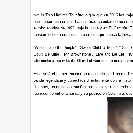
Not In This Lifetime Tour fue la gira que en 2016 los tra
público con una de sus bandas más queridas de todos los t
el mito en vivo de 1992, bajo la lluvia y en El Campín. F
tensión y dejará cumplida la promesa que truncó la lluvi
“Welcome to the Jungle”, “Sweet Child o’ Mine”, “Dont’ Cr
Could Be Mine”, “Mr. Brownstone”, “Live and Let Die”, “
atronarán a las más de 35 mil almas
que se congregar
Este será el primer concierto organizado por Páramo P
banda legendaria y conectada directamente con la hist
distintos, cumpliendo sueños en vivo y ofreciendo e
reencuentro entre la banda y su público en Colombia, que