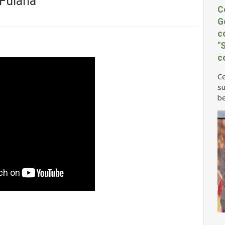
 Fulana”
C
G
c
"
c
Ce
su
be