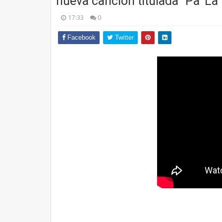
nueva canción titulada “Pa’ La
17:33
0
Facebook
Twitter