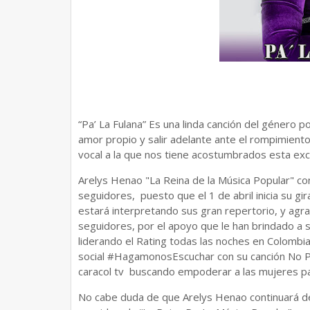
“Pa’ La Fulana” Es una linda canción del género po
amor propio y salir adelante ante el rompimiento 
vocal a la que nos tiene acostumbrados esta exce
Arelys Henao "La Reina de la Música Popular" c
seguidores, puesto que el 1 de abril inicia su gi
estará interpretando sus gran repertorio, y agr
seguidores, por el apoyo que le han brindado a 
liderando el Rating todas las noches en Colombi
social #HagamonosEscuchar con su canción No P
caracol tv buscando empoderar a las mujeres par
No cabe duda de que Arelys Henao continuará d