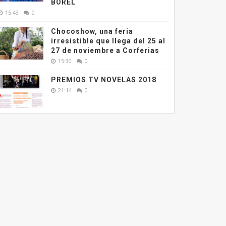
BOREL
15:43
0
Chocoshow, una feria
irresistible que llega del 25 al
27 de noviembre a Corferias
15:30
0
PREMIOS TV NOVELAS 2018
21:14
0