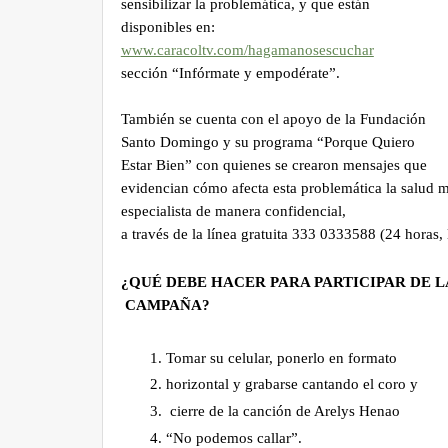
Esta campaña cuenta con el apoyo de ONU
MUJERES, quienes brindaron asesoría en la
construcción de contenidos que ayudan a
sensibilizar la problemática, y que están
disponibles en:
www.caracoltv.com/
hagamanosescuchar
sección “Infórmate y empodérate”.
También se cuenta con el apoyo de la Fundació
Santo Domingo y su programa “Porque Quiero
Estar Bien” con quienes se crearon mensajes qu
evidencian cómo afecta esta problemática la sal
especialista de manera confidencial,
a través de la línea gratuita 333 0333588 (24 ho
¿QUÉ DEBE HACER PARA PARTICIPAR D
CAMPAÑA?