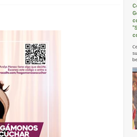
C
G
c
"
c
Ce
su
be