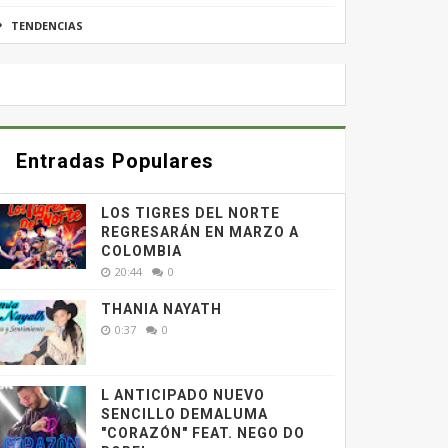
TENDENCIAS
Entradas Populares
LOS TIGRES DEL NORTE
REGRESARÁN EN MARZO A
COLOMBIA
20:44
0
ablar con un
THANIA NAYATH
0:37
0
rbien.
com
L ANTICIPADO NUEVO
SENCILLO DEMALUMA
"CORAZÓN" FEAT. NEGO DO