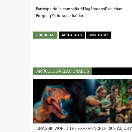
Caracol TV, revisará el contenido de est
y si cumple con los requisitos, se sumar
su participación en la creación de un
nuevo videoclip de la canción
ETIQUETAS:
ACTUALIDAD
NOVEDADES
“No Podemos Callar” de Arelys Henao.
Participe de la campaña #HagámonosEscucha
r
Porque ¡Es hora de hablar!
ARTÍCULOS RELACIONADOS
J URASSIC WORLD THE EXPERIENCE LE DICE ADIÓS 