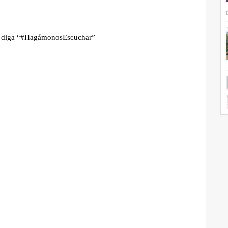
y
l que diga “#HagámonosEscuchar”
ir