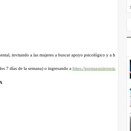
n
e
ud mental, invitando a las mujeres a buscar apoyo psicológico y a h
ras, los 7 días de la semana) o ingresando a
https://porquequieroesta
E LA