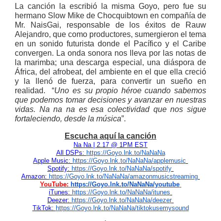
La canción la escribió la misma Goyo, pero fue su
hermano Slow Mike de Chocquibtown en compañía de
Mr. NaisGai, responsable de los éxitos de Rauw
Alejandro, que como productores, sumergieron el tema
en un sonido futurista donde el Pacífico y el Caribe
convergen. La onda sonora nos lleva por las notas de
la marimba; una descarga especial, una diáspora de
África, del afrobeat, del ambiente en el que ella creció
y la llenó de fuerza, para convertir un sueño en
realidad. “
Uno es su propio héroe cuando sabemos
que podemos tomar decisiones y avanzar en nuestras
vidas. Na na na es esa colectividad que nos sigue
fortaleciendo, desde la música
”.
Escucha aquí la canción
Na Na | 2.17 @ 1PM EST
All DSPs:
https://Goyo.lnk.to/NaNaNa
Apple Music:
https://Goyo.lnk.to/NaNaNa/
applemusic
Spotify:
https://Goyo.lnk.to/NaNaNa/
spotify
Amazon:
https://Goyo.lnk.to/NaNaNa/
amazonmusicstreaming
YouTube:
https://Goyo.lnk.to/NaNaNa/
youtube
iTunes:
https://Goyo.lnk.to/NaNaNa/
itunes
Deezer:
https://Goyo.lnk.to/NaNaNa/
deezer
TikTok:
https://Goyo.lnk.to/NaNaNa/
tiktokusemysound