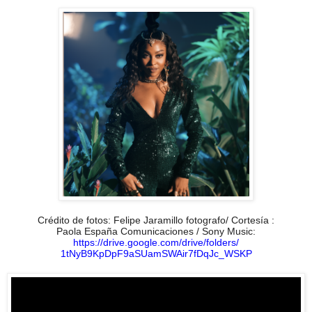
Crédito de fotos: Felipe Jaramillo fotografo/ Cortesía :
Paola España Comunicaciones / Sony Music:
https://drive.google.com/
drive/folders/
1tNyB9KpDpF9aSUamSWAir7fDqJc_
WSKP