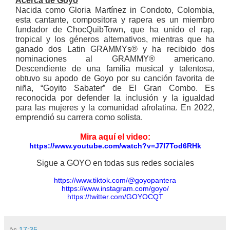
Acerca de Goyo
Nacida como Gloria Martínez in Condoto, Colombia,
esta cantante, compositora y rapera es un miembro
fundador de ChocQuibTown, que ha unido el rap,
tropical y los géneros alternativos, mientras que ha
ganado dos Latin GRAMMYs® y ha recibido dos
nominaciones al GRAMMY® americano.
Descendiente de una familia musical y talentosa,
obtuvo su apodo de Goyo por su canción favorita de
niña, “Goyito Sabater” de El Gran Combo. Es
reconocida por defender la inclusión y la igualdad
para las mujeres y la comunidad afrolatina. En 2022,
emprendió su carrera como solista.
Mira aquí el video:
https://www.youtube.com/watch?
v=J7I7Tod6RHk
Sigue a GOYO en todas sus redes sociales
https://www.tiktok.com/@
goyopantera
https://www.instagram.com/
goyo/
https://twitter.com/GOYOCQT
às
17:35