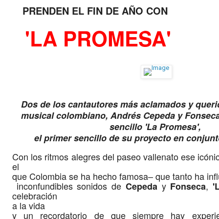
PRENDEN EL FIN DE AÑO CON
'LA PROMESA'
Dos de los cantautores más aclamados y quer
musical colombiano, Andrés Cepeda y Fonseca
sencillo 'La Promesa',
el primer sencillo de su proyecto en conjun
Con los ritmos alegres del paseo vallenato ese icónico
el
que Colombia se ha hecho famosa– que tanto ha infl
inconfundibles sonidos de
y
,
Cepeda
Fonseca
'
celebración
a la vida
y un recordatorio de que siempre hay experi