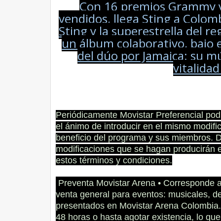
Con 16 premios Grammy y 
vendidos, llega Sting a Colo
Sting y la superestrella del r
un álbum colaborativo, bajo e
del dúo por Jamaica: su mús
vitalidad
Periódicamente Movistar Preferencial podr
el ánimo de introducir en el mismo modifi
beneficio del programa y sus miembros. Di
modificaciones que se hagan producirán e
estos términos y condiciones.
Preventa Movistar Arena • Corresponde a l
venta general para eventos: musicales, dep
presentados en Movistar Arena Colombia. 
48 horas o hasta agotar existencia, lo qu