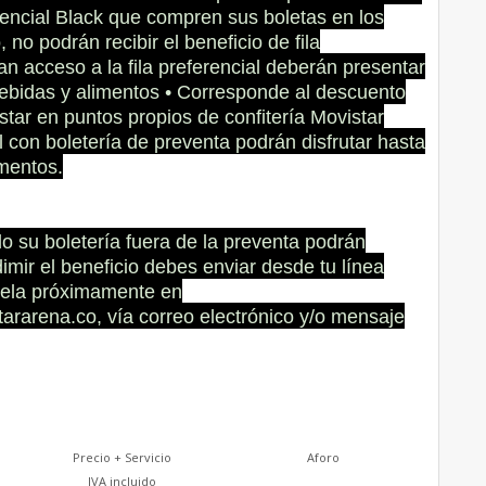
erencial Black que compren sus boletas en los
 no podrán recibir el beneficio de fila
gan acceso a la fila preferencial deberán presentar
bebidas y alimentos • Corresponde al descuento
star en puntos propios de confitería Movistar
l con boletería de preventa podrán disfrutar hasta
mentos.
 su boletería fuera de la preventa podrán
imir el beneficio debes enviar desde tu línea
ócela próximamente en
ararena.co, vía correo electrónico y/o mensaje
Precio + Servicio
Aforo
IVA incluido