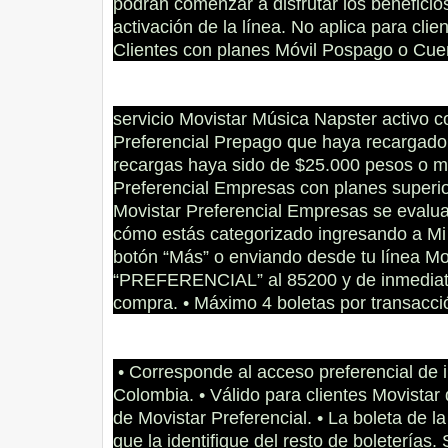
podrán comenzar a disfrutar los beneficio
activación de la línea. No aplica para cli
Clientes con planes Móvil Pospago o Cuen
servicio Movistar Música Napster activo c
Preferencial Prepago que haya recargado 
recargas haya sido de $25.000 pesos o má
Preferencial Empresas con planes superio
Movistar Preferencial Empresas se evalu
cómo estás categorizado ingresando a Mi 
botón “Más” o enviando desde tu línea Mo
“PREFERENCIAL” al 85200 y de inmediato r
compra. • Máximo 4 boletas por transacció
• Corresponde al acceso preferencial de 
Colombia. • Válido para clientes Movistar
de Movistar Preferencial. • La boleta de l
que la identifique del resto de boleterías