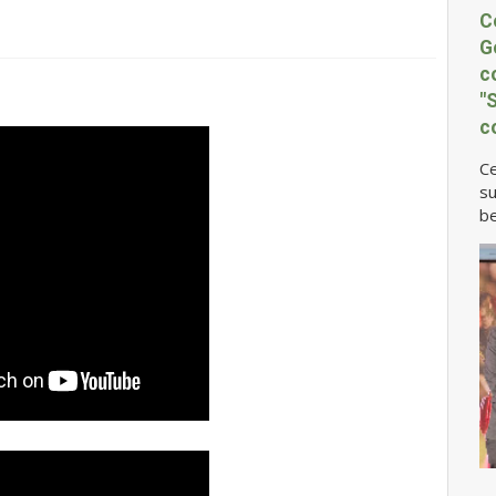
C
G
c
"
c
Ce
su
be