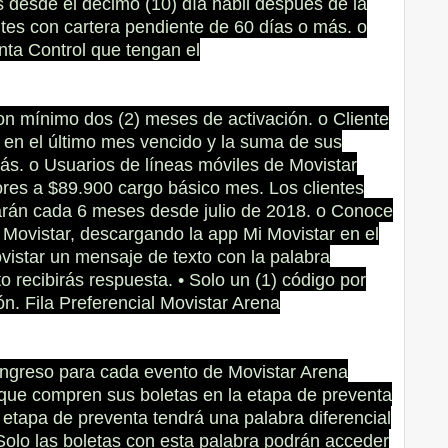
s desde el décimo (10) día hábil después de la
entes con cartera pendiente de 60 días o más. o
ta Control que tengan el
on mínimo dos (2) meses de activación. o Cliente
en el último mes vencido y la suma de sus
s. o Usuarios de líneas móviles de Movistar
res a $89.900 cargo básico mes. Los clientes
arán cada 6 meses desde julio de 2018. o Conoce
Movistar, descargando la app Mi Movistar en el
vistar un mensaje de texto con la palabra
ecibirás respuesta. • Solo un (1) código por
n. Fila Preferencial Movistar Arena
ingreso para cada evento de Movistar Arena
 que compren sus boletas en la etapa de preventa
a etapa de preventa tendrá una palabra diferencial
. Solo las boletas con esta palabra podrán acceder