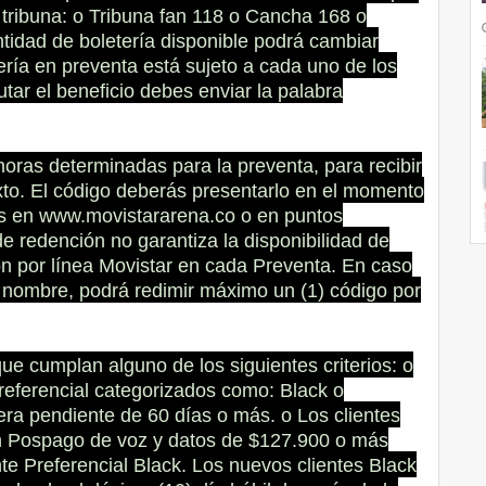
r tribuna: o Tribuna fan 118 o Cancha 168 o
ntidad de boletería disponible podrá cambiar
ería en preventa está sujeto a cada uno de los
utar el beneficio debes enviar la palabra
oras determinadas para la preventa, para recibir
xto. El código deberás presentarlo en el momento
s en www.movistararena.co o en puntos
de redención no garantiza la disponibilidad de
ión por línea Movistar en cada Preventa. En caso
u nombre, podrá redimir máximo un (1) código por
que cumplan alguno de los siguientes criterios: o
referencial categorizados como: Black o
tera pendiente de 60 días o más. o Los clientes
n Pospago de voz y datos de $127.900 o más
ente Preferencial Black. Los nuevos clientes Black