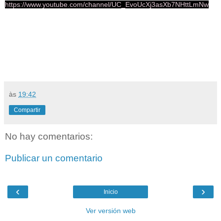
https://www.youtube.com/channel/UC_EvoUcXj3asXb7NHttLmNw
às
19:42
Compartir
No hay comentarios:
Publicar un comentario
‹
›
Inicio
Ver versión web