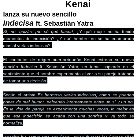
Kenai
lanza su nuevo sencillo
Indecisa
ft. Sebastián Yatra
Sí, no, quizás, ¡no sé qué hacer!,
¿Y qué mujer no ha tenido
momentos de indecisión? ¿Y qué hombre no se ha enamorado
más al verlas indecisas?.
El cantautor de origen puertorriqueño Kenai
estrena
su nueva
canción
Indecisa
ft. Sebastián Yatra
,
un tema inspirado en el
sentimiento que el hombre experimenta al ver a su pareja tratando
de tomar una decisión.
Según el artista
Es hermoso verlas indecisas, como se pueden
poner de mal humor, peleando internamente entre un sí y un no.
En la vida de pareja se experimenta muchas veces, lo mejor es
que esa indecisión se acaba con una sonrisa y ya todo se
normaliza.