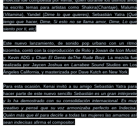
Indecisa
fue compuesta por Kenai, quien durante los últimos años
ha escrito temas para artistas como
Shakira
(
Chantaje
), Maluma
(
Vitamina
), Yandel (
Dime lo que quieres),
Sebastián Yatra (
Qué
tengo que hacer, Dime, Si esto no se llama amor, Dime, Lo que
siento por ti, etc)
Este nuevo lanzamiento, de sonido pop urbano con un ritmo
kizomba, contó con la coproducción de Rolo y Jowan de
Icon Music
y,
Kevin ADG y Chan
El Genio
de
The Rude Boyz.
La mezcla fue
realizada por Jaycen Joshua en
Larrabee Sound Studios
en Los
Ángeles California, y masterizada por Dave Kutch en New York.
Para esta ocasión, Kenai invitó a su amigo Sebastián Yatra para
hacer parte de este nuevo sencillo
Sebastián es un gran intérprete
y lo ha demostrado con su consolidación internacional. Es muy
creativo y pensé que su voz armonizaba perfecto en Indecisa.
Quién más que él para decirle a todas las mujeres las amamos así
sean indecisas
afirma el compositor.