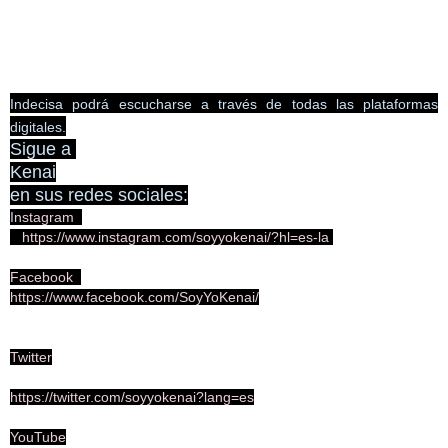
Indecisa podrá escucharse a través de todas las plataformas
digitales.
Sigue a
Kenai
en sus redes sociales:
I
nstagram
https://www.instagram.com/soyyokenai/?hl=es-la
Facebook
https://www.facebook.com/SoyYoKenai/
Twitter
https://twitter.com/soyyokenai?lang=es
YouTube