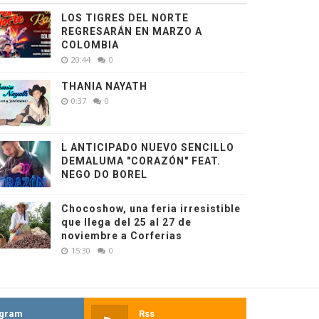
LOS TIGRES DEL NORTE
REGRESARÁN EN MARZO A
COLOMBIA
20:44
0
THANIA NAYATH
0:37
0
L ANTICIPADO NUEVO SENCILLO
DEMALUMA "CORAZÓN" FEAT.
NEGO DO BOREL
Chocoshow, una feria irresistible
que llega del 25 al 27 de
noviembre a Corferias
15:30
0
agram
Rss