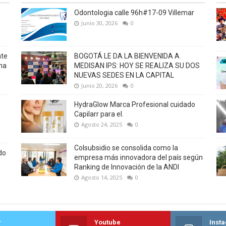
Odontologia calle 96h#17-09 Villemar
Junio 30, 2026
0
nte
BOGOTÁ LE DA LA BIENVENIDA A
na
MEDISAN IPS: HOY SE REALIZA SU DOS
NUEVAS SEDES EN LA CAPITAL
Junio 20, 2026
0
HydraGlow Marca Profesional cuidado
Capilarr para el.
Agosto 24, 2025
0
Colsubsidio se consolida como la
do
empresa más innovadora del país según
Ranking de Innovación de la ANDI
Agosto 14, 2025
0
r
Youtube
Inst