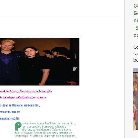
C
G
c
"
c
Ce
su
be