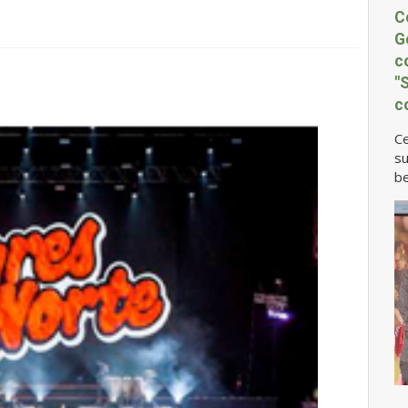
C
G
c
"
c
Ce
su
be