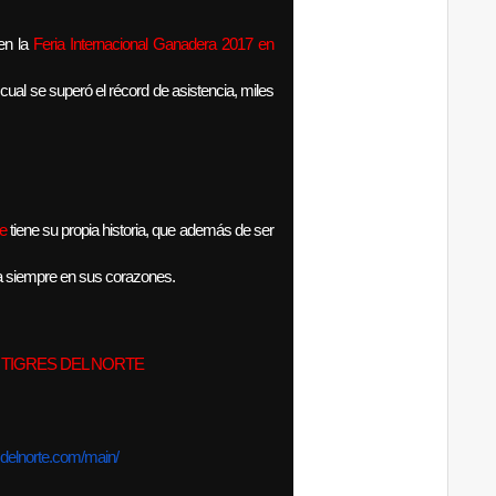
en la
Feria Internacional Ganadera 2017 en
 cual se superó el récord de asistencia, miles
te
tiene su propia historia, que además de ser
ra siempre en sus corazones.
 TIGRES DEL NORTE
resdelnorte.com/m
ain/