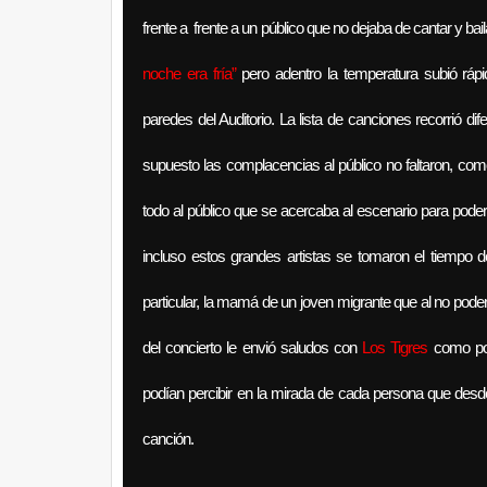
frente a frente a un público que no dejaba de cantar y bai
noche era fría”
pero adentro la temperatura subió rá
paredes del Auditorio. La lista de canciones recorrió di
supuesto las complacencias al público no faltaron, c
todo al público que se acercaba al escenario para poder
incluso estos grandes artistas se tomaron el tiempo 
particular, la mamá de un joven migrante que al no poder 
del concierto le envió saludos con
Los Tigres
como por
podían percibir en la mirada de cada persona que des
canción.