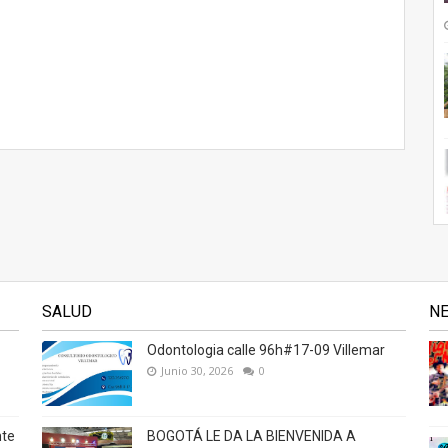
SALUD
N
Odontologia calle 96h#17-09 Villemar
Junio 30, 2026
0
nte
BOGOTÁ LE DA LA BIENVENIDA A