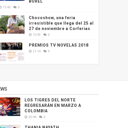
BOREL
15:43
0
Chocoshow, una feria
irresistible que llega del 25 al
27 de noviembre a Corferias
15:30
0
PREMIOS TV NOVELAS 2018
21:14
0
EWS
LOS TIGRES DEL NORTE
REGRESARÁN EN MARZO A
COLOMBIA
20:44
0
THANIA NAYATH