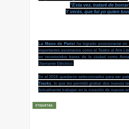
“Esta vez, trataré de borrar 
Y verás, que fui yo quien tuvo
La Mano de Parisi
ha logrado posicionarse en
importantes escenarios como el Teatro al Aire Li
en reconocidos bares de la ciudad como Arm
Diamante Eléctrico.
En el 2016 quedaron seleccionados para ser patr
Tracks
, lo que les permitió grabar dos nuevos t
Actualmente trabajan en la creación de nuevos s
ETIQUETAS: