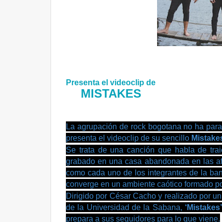
Presenta el videoclip de
MISTAKES
La agrupación de rock bogotana no ha para
presenta el videoclip de su sencillo
Mistake
Se trata de una canción que habla de traic
grabado en una casa abandonada en las af
como cada uno de los integrantes de la ban
converge en un ambiente caótico formado po
Dirigido por César Cacho y realizado por u
de la Universidad de la Sabana,
‘Mistakes’
prepara a sus seguidores para lo que viene.