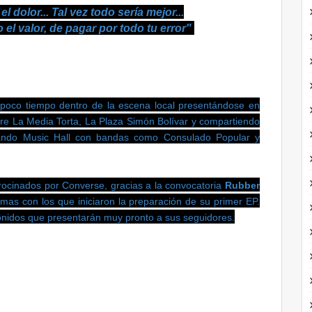
el dolor... Tal vez todo sería mejor...
 el valor, de pagar por todo tu error"
 poco tiempo dentro de la escena local presentándose en
bre La Media Torta, La Plaza Simón Bolívar y compartiendo
ando Music Hall con bandas como Consulado Popular y
ocinados por Converse, gracias a la convocatoria
Rubber
emas con los que iniciaron la preparación de su primer EP.
onidos que presentarán muy pronto a sus seguidores.