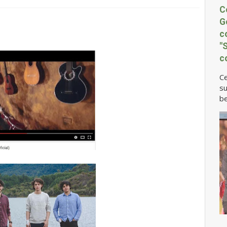
C
G
c
"
c
Ce
su
be