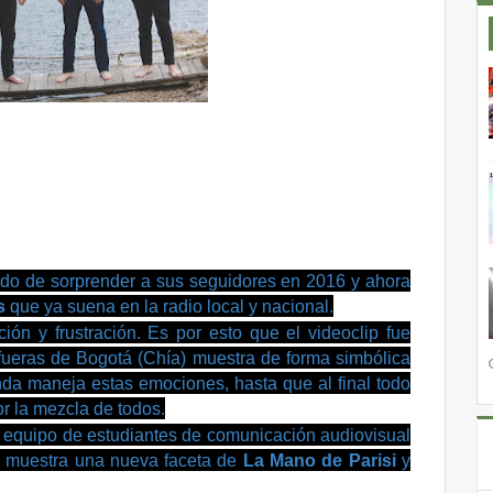
do de sorprender a sus seguidores en 2016 y ahora
s
que ya suena en la radio local y nacional.
ión y frustración. Es por esto que el videoclip fue
ueras de Bogotá (Chía) muestra de forma simbólica
da maneja estas emociones, hasta que al final todo
r la mezcla de todos.
n equipo de estudiantes de comunicación audiovisual
muestra una nueva faceta de
La Mano de Parisi
y