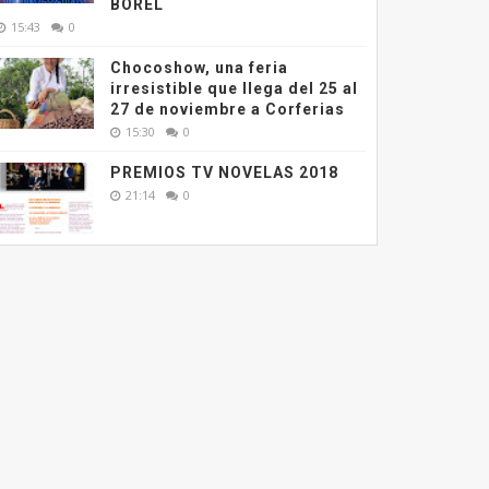
BOREL
15:43
0
Chocoshow, una feria
irresistible que llega del 25 al
27 de noviembre a Corferias
15:30
0
PREMIOS TV NOVELAS 2018
21:14
0