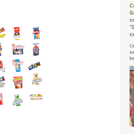
C
G
c
"
c
Ce
su
be