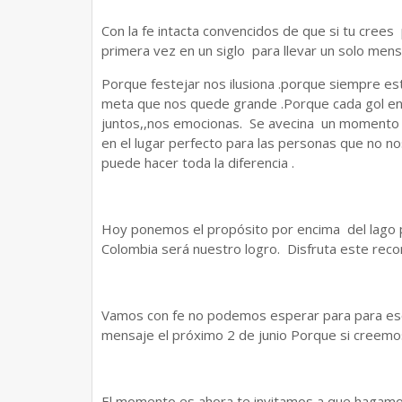
Con la fe intacta convencidos de que si tu cr
primera vez en un siglo para llevar un solo mens
Porque festejar nos ilusiona .porque siempre e
meta que nos quede grande .Porque cada gol en
juntos,,nos emocionas. Se avecina un momento 
en el lugar perfecto para las personas que no no
puede hacer toda la diferencia .
Hoy ponemos el propósito por encima del lago po
Colombia será nuestro logro. Disfruta este reco
Vamos con fe no podemos esperar para para esc
mensaje el próximo 2 de junio Porque si creemo
El momento es ahora te invitamos a que hagamos