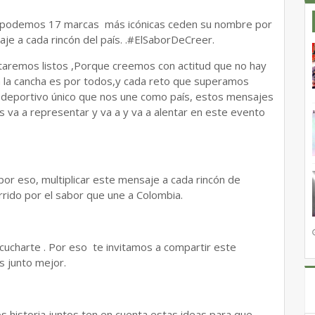
ees podemos 17 marcas más icónicas ceden su nombre por
aje a cada rincón del país. .#ElSaborDeCreer.
staremos listos ,Porque creemos con actitud que no hay
 la cancha es por todos,y cada reto que superamos
deportivo único que nos une como país, estos mensajes
s va a representar y va a y va a alentar en este evento
r eso, multiplicar este mensaje a cada rincón de
rrido por el sabor que une a Colombia.
ucharte . Por eso te invitamos a compartir este
s junto mejor.
 historia juntos ten en cuenta estas ideas para que