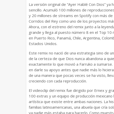
La versión original de “Ayer Hablé Con Dios” y
sencillo. Acumuló 100 millones de reproduccione
y 20 millones de streams en Spotify con más de
Corridos del Rey como uno de los proyectos má
Ahora, con el estreno del remix junto a la leyen
grande y llega al puesto número 8 en el Top 10
en Puerto Rico, Panamá, Chile, Argentina, Colom
Estados Unidos.
Este remix no nació de una estrategia sino de un
de la certeza de que Dios nunca abandona a quie
exactamente lo que movió a Farruko a sumarse. Fu
en darle su apoyo antes que nadie más lo hicier
de una manera que pocas veces se ha visto, llev
creciendo con cada reproducción.
El videoclip del remix fue dirigido por Ernex y
100 extras y un equipo de producción mexicano 
artística que existe entre ambas naciones. La his
familias latinoamericanas, una abuela que cría so
ya nadie más estaba para hacerlo. Como muestra 