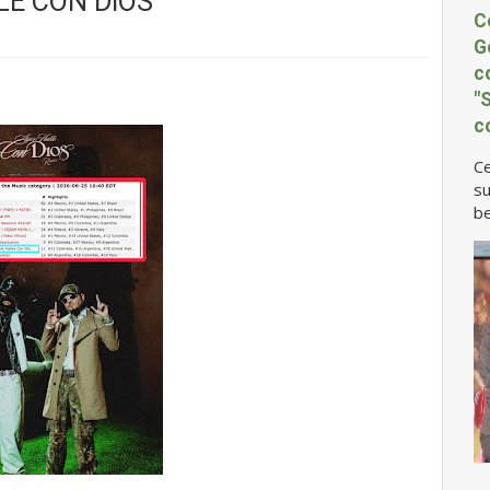
LÉ CON DIOS"
C
G
c
"
c
Ce
su
be