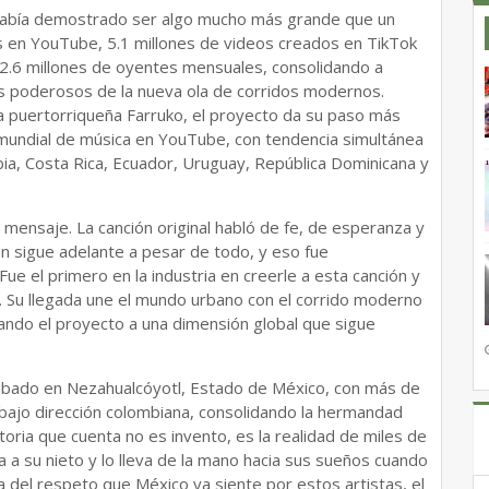
a había demostrado ser algo mucho más grande que un
s en YouTube, 5.1 millones de videos creados en TikTok
 2.6 millones de oyentes mensuales, consolidando a
s poderosos de la nueva ola de corridos modernos.
da puertorriqueña Farruko, el proyecto da su paso más
 mundial de música en YouTube, con tendencia simultánea
bia, Costa Rica, Ecuador, Uruguay, República Dominicana y
 mensaje. La canción original habló de fe, de esperanza y
n sigue adelante a pesar de todo, y eso fue
e el primero en la industria en creerle a esta canción y
a. Su llegada une el mundo urbano con el corrido moderno
ando el proyecto a una dimensión global que sigue
 grabado en Nezahualcóyotl, Estado de México, con más de
bajo dirección colombiana, consolidando la hermandad
toria que cuenta no es invento, es la realidad de miles de
la a su nieto y lo lleva de la mano hacia sus sueños cuando
del respeto que México ya siente por estos artistas, el