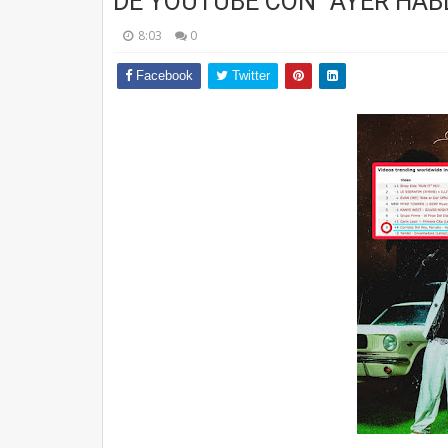
DE YOUTUBE CON "AYER HAB
8:03
0
Facebook
Twitter