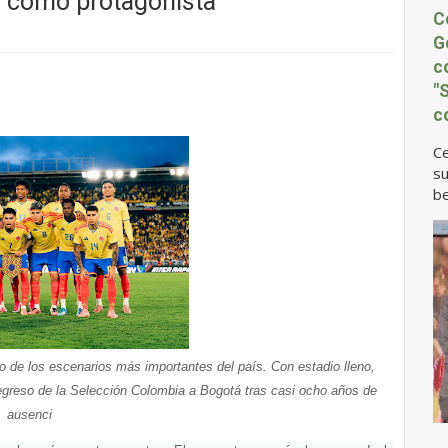
 como protagonista
C
G
c
"
c
Ce
su
be
de los escenarios más importantes del país. Con estadio lleno, 
regreso de la Selección Colombia a Bogotá tras casi ocho años de 
ausenci