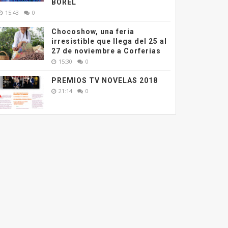
BOREL
15:43
0
Chocoshow, una feria
irresistible que llega del 25 al
27 de noviembre a Corferias
15:30
0
PREMIOS TV NOVELAS 2018
21:14
0