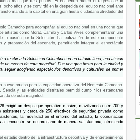
mucho más que tres puntos. El encuentro marcó el regreso de la 
ocho años y se convirtió en la despedida del equipo nacional ante 
ransformando a la capital en una gran fiesta ciudadana alrededor del 
mesio Camacho para acompañar al equipo nacional en una noche que 
de artistas como Morat, Camilo y Carlos Vives complementaron una 
e la pasión por la Selección. La realización de este componente 
 y preparación del escenario, permitiendo integrar el espectáculo 
a recibir a la Selección Colombia con un estadio lleno, una afición 
e un evento de esta magnitud. Fue una gran fiesta para la ciudad y 
 seguir acogiendo espectáculos deportivos y culturales de primer 
una nueva prueba para la capacidad operativa del Nemesio Camacho. 
 Sencia y las entidades distritales permitió cumplir los estándares 
partido de esta magnitud.
6 exigió un despliegue operativo masivo, movilizando entre 700 y 
e asistentes y cerca de 250 efectivos de seguridad privada como 
sistentes, la movilidad en el entorno del estadio, la coordinación 
 al encuentro se desarrollaron de manera satisfactoria, ofreciendo 
.
l estadio dentro de la infraestructura deportiva y de entretenimiento 