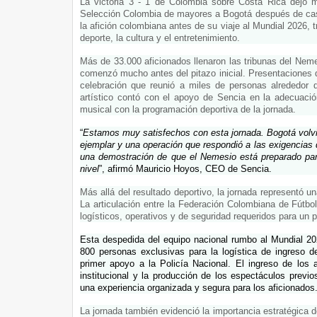
La victoria 3 - 1 de Colombia sobre Costa Rica dejó 
Selección Colombia de mayores a Bogotá después de casi 
la afición colombiana antes de su viaje al Mundial 2026, t
deporte, la cultura y el entretenimiento.
Más de 33.000 aficionados llenaron las tribunas del Ne
comenzó mucho antes del pitazo inicial. Presentaciones 
celebración que reunió a miles de personas alrededor d
artístico contó con el apoyo de Sencia en la adecuación
musical con la programación deportiva de la jornada.
“
Estamos muy satisfechos con esta jornada. Bogotá volvió 
ejemplar y una operación que respondió a las exigencias d
una demostración de que el Nemesio está preparado para
nivel
”, afirmó Mauricio Hoyos, CEO de Sencia. 
Más allá del resultado deportivo, la jornada representó 
La articulación entre la Federación Colombiana de Fútbol,
logísticos, operativos y de seguridad requeridos para un 
Esta despedida del equipo nacional rumbo al Mundial 202
800 personas exclusivas para la logística de ingreso d
primer apoyo a la Policía Nacional. El i
ngreso de los a
institucional y la producción de los espectáculos previos
una experiencia organizada y segura para los aficionados
La jornada también evidenció la importancia estratégica de