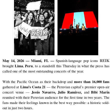
REIK
May 14, 2026 — Miami, FL —
 Spanish-language pop icons 
Lima
Peru
brought 
, 
, to a standstill this Thursday in what the press has 
called one of the most outstanding concerts of the year.
more than 16,000 fans
With the Pacific Ocean as their backdrop and 
Lima’s Costa 21
gathered at 
 — the Peruvian capital’s premier open-air 
Jesús Navarro, Julio Ramírez, 
 Bibi Marín
concert venue — 
and
reunited with their Peruvian audience for the first time in two years. The 
fans made their feelings known in the best way possible: a historic sold-
out in just two hours.