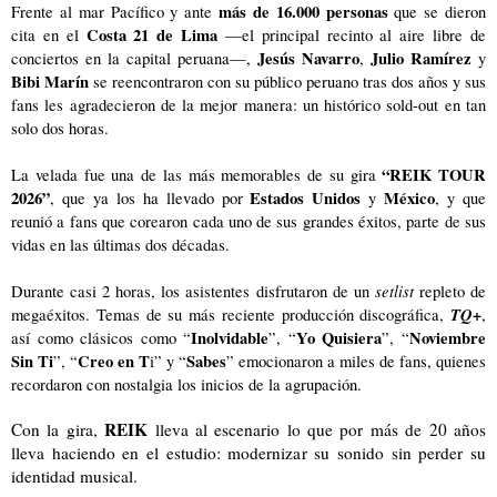
más de 16.000 personas
Frente al mar Pacífico y ante 
 que se dieron 
Costa 21 de Lima 
cita en el 
—el principal recinto al aire libre de 
Jesús
Navarro
Julio Ramírez
conciertos en la capital peruana—, 
, 
 y 
Bibi Marín
 se reencontraron con su público peruano tras dos años y sus 
fans les agradecieron de la mejor manera: un histórico sold-out en tan 
solo dos horas.
“REIK TOUR 
La velada fue una de las más memorables de su gira 
2026”
Estados Unidos
México
, que ya los ha llevado por 
 y 
, y que 
reunió a fans que corearon cada uno de sus grandes éxitos, parte de sus 
vidas en las últimas dos décadas.
setlist
Durante casi 2 horas, los asistentes disfrutaron de un 
 repleto de 
TQ+
megaéxitos. Temas de su más reciente producción discográfica, 
, 
Inolvidable
Yo Quisiera
Noviembre 
así como clásicos como “
”, “
”, “
Sin Ti
Creo en T
Sabes
”, “
i” y “
” emocionaron a miles de fans, quienes 
recordaron con nostalgia los inicios de la agrupación.
REIK
Con la gira, 
 lleva al escenario lo que por más de 20 años 
lleva haciendo en el estudio: modernizar su sonido sin perder su 
identidad musical.