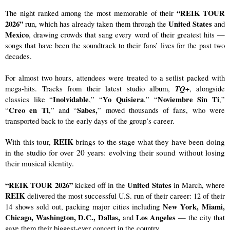
“REIK TOUR 
The night ranked among the most memorable of their 
2026”
United
States 
 run, which has already taken them through the 
and
Mexico
, drawing crowds that sang every word of their greatest hits — 
songs that have been the soundtrack to their fans’ lives for the past two 
decades.
For almost two hours, attendees were treated to a setlist packed with 
TQ+
mega-hits. Tracks from their latest studio album, 
, alongside 
Inolvidable
Yo Quisiera
Noviembre Sin Ti
classics like “
,” “
,” “
,” 
Creo en Ti
Sabes,
“
,” and “
” moved thousands of fans, who were 
transported back to the early days of the group’s career.
REIK
With this tour, 
 brings to the stage what they have been doing 
in the studio for over 20 years: evolving their sound without losing 
their musical identity.
“REIK TOUR 2026”
United States 
 kicked off in the 
in March, where 
REIK
 delivered the most successful U.S. run of their career: 12 of their 
New York, Miami, 
14 shows sold out, packing major cities including 
Chicago, Washington, D.C., Dallas, 
 Los Angeles
and
 — the city that 
gave them their biggest-ever concert in the country.