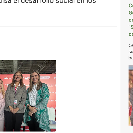
sa el desarrollo social en los
C
G
c
"
c
Ce
su
be