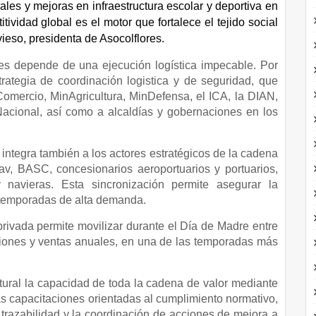
ales y mejoras en infraestructura escolar y deportiva en
tividad global es el motor que fortalece el tejido social
eso, presidenta de Asocolflores.
nes depende de una ejecución logística impecable. Por
strategia de coordinación logistica y de seguridad, que
omercio, MinAgricultura, MinDefensa, el ICA, la DIAN,
 Nacional, así como a alcaldías y gobernaciones en los
integra también a los actores estratégicos de la cadena
onav, BASC, concesionarios aeroportuarios y portuarios,
navieras. Esta sincronización permite asegurar la
n temporadas de alta demanda.
ivada permite movilizar durante el Día de Madre entre
ciones y ventas anuales, en una de las temporadas más
ctural la capacidad de toda la cadena de valor mediante
as capacitaciones orientadas al cumplimiento normativo,
a trazabilidad y la coordinación de acciones de mejora a