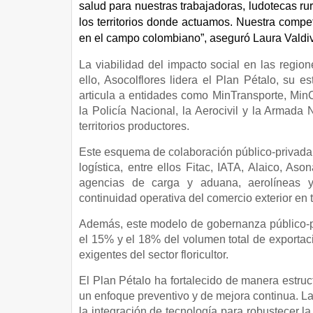
salud para nuestras trabajadoras, ludotecas rur
los territorios donde actuamos. Nuestra competi
en el campo colombiano”, aseguró Laura Valdivi
La viabilidad del impacto social en las regio
ello, Asocolflores lidera el Plan Pétalo, su e
articula a entidades como MinTransporte, MinC
la Policía Nacional, la Aerocivil y la Armada
territorios productores.
Este esquema de colaboración público-privada 
logística, entre ellos Fitac, IATA, Alaico, As
agencias de carga y aduana, aerolíneas y 
continuidad operativa del comercio exterior e
Además, este modelo de gobernanza público-pr
el 15% y el 18% del volumen total de exporta
exigentes del sector floricultor.
El Plan Pétalo ha fortalecido de manera estru
un enfoque preventivo y de mejora continua. L
la integración de tecnología para robustecer l