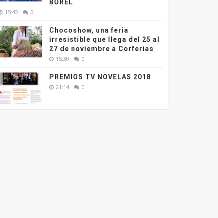
BOREL
15:43
0
Chocoshow, una feria
irresistible que llega del 25 al
27 de noviembre a Corferias
15:30
0
PREMIOS TV NOVELAS 2018
21:14
0