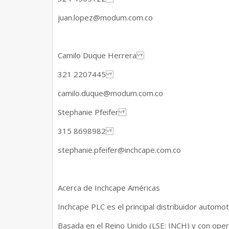
juan.lopez@modum.com.co
Camilo Duque Herrera
321 2207445
camilo.duque@modum.com.co
Stephanie Pfeifer
315 8698982
stephanie.pfeifer@inchcape.com.co
Acerca de Inchcape Américas
Inchcape PLC es el principal distribuidor automot
Basada en el Reino Unido (LSE: INCH) y con oper