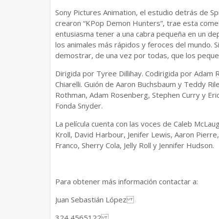
Sony Pictures Animation, el estudio detrás de Sp
crearon “KPop Demon Hunters”, trae esta comedi
entusiasma tener a una cabra pequeña en un dep
los animales más rápidos y feroces del mundo. Si
demostrar, de una vez por todas, que los pequ
Dirigida por Tyree Dillihay. Codirigida por Adam R
Chiarelli. Guión de Aaron Buchsbaum y Teddy Ri
Rothman, Adam Rosenberg, Stephen Curry y Erick
Fonda Snyder.
La película cuenta con las voces de Caleb McLaugh
Kroll, David Harbour, Jenifer Lewis, Aaron Pier
Franco, Sherry Cola, Jelly Roll y Jennifer Hudson.
Para obtener más información contactar a:
Juan Sebastián López
324 4565122