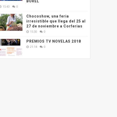
BOREL
15:43
0
Chocoshow, una feria
irresistible que llega del 25 al
27 de noviembre a Corferias
15:30
0
PREMIOS TV NOVELAS 2018
21:14
0