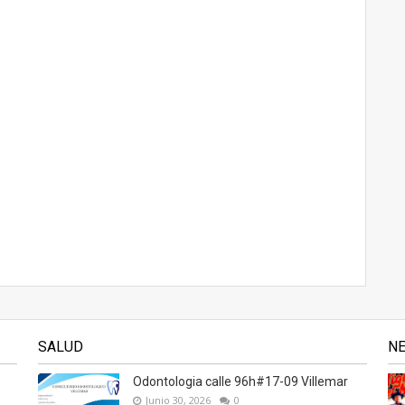
SALUD
N
Odontologia calle 96h#17-09 Villemar
Junio 30, 2026
0