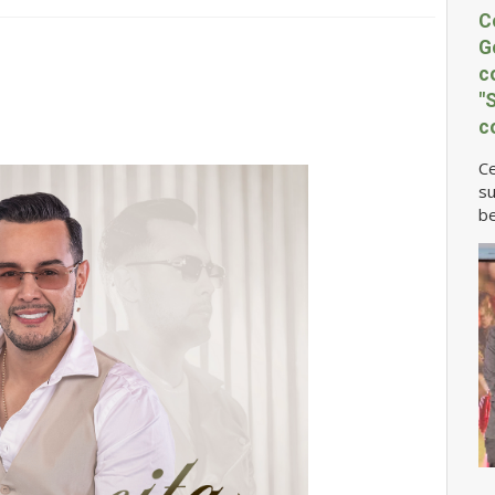
C
G
c
"
c
Ce
su
be