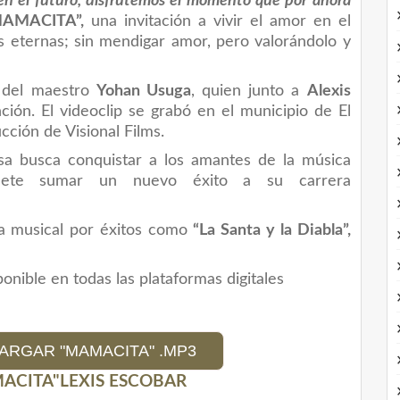
 en el futuro, disfrutemos el momento que por ahora
MAMACITA”,
una invitación a vivir el amor en el
s eternas; sin mendigar amor, pero valorándolo y
n del maestro
Yohan Usuga
, quien junto a
Alexis
ión. El videoclip se grabó en el municipio de El
ucción de Visional Films.
isa busca conquistar a los amantes de la música
omete sumar un nuevo éxito a su carrera
ia musical por éxitos como
“La Santa y la Diabla”,
nible en todas las plataformas digitales
ARGAR "MAMACITA" .MP3
MACITA"LEXIS ESCOBAR