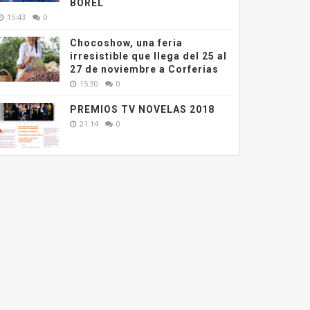
BOREL
15:43
0
Chocoshow, una feria
irresistible que llega del 25 al
27 de noviembre a Corferias
15:30
0
PREMIOS TV NOVELAS 2018
21:14
0