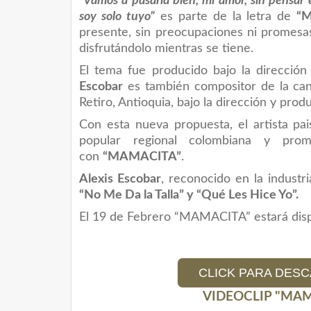
“
Vamos a pasarla bien, mi amor, sin pensar
soy solo tuyo”
es parte de la letra de
“
presente, sin preocupaciones ni promesa
disfrutándolo mientras se tiene.
El tema fue producido bajo la direcció
Escobar
es también compositor de la canc
Retiro, Antioquia, bajo la dirección y prod
Con esta nueva propuesta, el artista pa
popular regional colombiana y pr
con
“MAMACITA”
.
Alexis Escobar
, reconocido en la industr
“No Me Da la Talla” y “Qué Les Hice Yo”.
El 19 de Febrero “MAMACITA” estará dispo
CLICK PARA DESC
VIDEOCLIP "MA