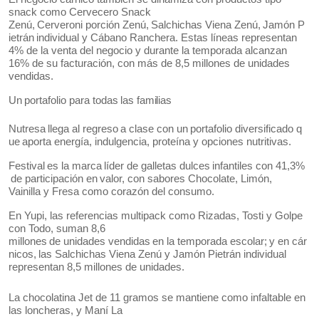
snack como Cervecero Snack
Zenú,
Cerveroni
porción
Zenú,
Salchichas
Viena
Zenú,
Jamón
P
ietrán
individual
y
Cábano Ranchera. Estas líneas representan
4% de la venta del negocio y durante la temporada alcanzan
16% de su facturación, con más de 8,5 millones de unidades
vendidas.
Un
portafolio
para
todas
las
familias
Nutresa
llega
al
regreso
a
clase
con
un
portafolio
diversificado
q
ue
aporta
energía, indulgencia, proteína y opciones nutritivas.
Festival
es
la
marca
líder
de
galletas
dulces
infantiles
con
41,3%
de
participación
en
valor, con sabores Chocolate, Limón,
Vainilla y Fresa como corazón del consumo.
En Yupi, las referencias multipack como Rizadas, Tosti y Golpe
con Todo, suman 8,6
millones
de
unidades
vendidas
en
la
temporada
escolar;
y
en
cár
nicos,
las
Salchichas
Viena Zenú y Jamón Pietrán individual
representan 8,5 millones de unidades.
La chocolatina Jet de 11 gramos se mantiene como infaltable en
las loncheras, y Maní La