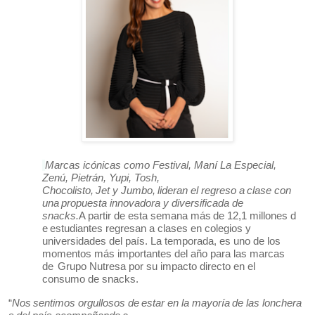
Marcas icónicas como Festival, Maní La Especial,
Zenú, Pietrán, Yupi, Tosh,
Chocolisto,
Jet
y
Jumbo,
lideran
el
regreso
a
clase
con
una
propuesta
innovadora
y diversificada de
snacks.
A
partir
de
esta
semana
más
de
12,1
millones
d
e
estudiantes
regresan
a clases en colegios y
universidades del país. La temporada,
e
s
uno
de los
momentos más importantes del año para las marcas
de
Grupo Nutresa por su impacto directo en el
consumo de snacks.
“
Nos
sentimos
orgullosos
de
estar
en
la
mayoría
de
las
lonchera