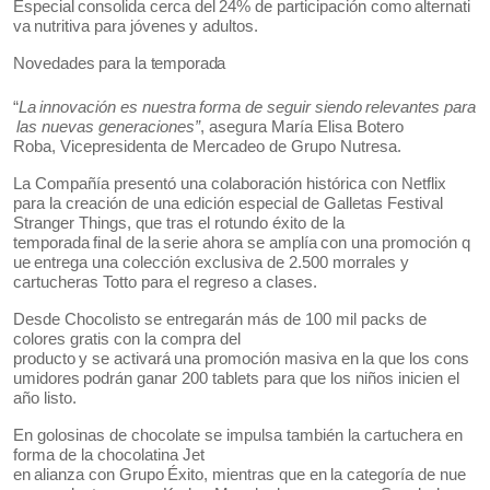
Especial
consolida
cerca
del
24%
de
participación
como
alternati
va
nutritiva
para
jóvenes
y
adultos.
Novedades
para
la
temporada
“
La
innovación
es
nuestra
forma
de
seguir
siendo
relevantes
para
las
nuevas
generaciones”
, asegura María Elisa Botero
Roba,
Vicepresidenta de Mercadeo de Grupo Nutresa.
La Compañía presentó una colaboración histórica con Netflix
para la creación de una edición especial de Galletas Festival
Stranger Things, que tras el rotundo éxito de la
temporada
final
de
la
serie
ahora
se
amplía
con
una
promoción
q
ue
entrega
una
colección exclusiva de 2.500 morrales y
cartucheras Totto para el regreso a clases.
Desde Chocolisto se entregarán más de 100 mil packs de
colores gratis con la compra del
producto
y
se
activará
una
promoción
masiva
en
la
que
los
cons
umidores
podrán
ganar
200 tablets para que los niños inicien el
año listo.
En golosinas de chocolate se impulsa también la cartuchera en
forma de la chocolatina Jet
en
alianza
con
Grupo
Éxito,
mientras
que
en
la
categoría
de
nue