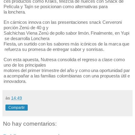
ces
productos
como
Kraks, Mezcla de nueces con Snack de
Película y Tajín se posicionan como alternativas para
la
lonchera.
En cárnicos innova con las presentaciones snack Cerveroni
porción Zenú de 40 g y
Salchichas
Viena
Zenú
de
pollo
sabor
limón.
Finalmente,
en
Yupi
se
desarrolla
Lonchera
Fiesta,
un
surtido
con
los
sabores
más
icónicos
de
la
marca
que
refuerza
su
promesa
de entregar sabor y sonrisas.
Con esta apuesta, Nutresa consolida el regreso a clase como
uno de los principales
motores
del
primer
trimestre
del
año
y
como
una
oportunidad
par
a
acompañar
a
las
familias colombianas con una propuesta útil e
innovadora.
às
14:49
Compartir
No hay comentarios: