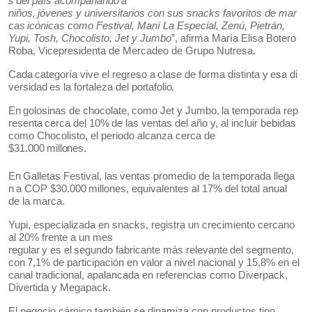
s
del
país
acompañando
a
niños,
jóvenes
y
universitarios
con
sus
snacks
favoritos
de
mar
cas
icónicas
como
Festival, Maní La Especial, Zenú, Pietrán,
Yupi, Tosh, Chocolisto, Jet y Jumbo
”, afirma María Elisa Botero
Roba, Vicepresidenta de Mercadeo de Grupo Nutresa.
Cada
categoría
vive
el
regreso
a
clase
de
forma
distinta
y
esa
di
versidad
es
la
fortaleza
del
portafolio.
En
golosinas
de
chocolate,
como
Jet
y
Jumbo,
la
temporada
rep
resenta
cerca
del
10%
de las ventas del año y, al incluir bebidas
como Chocolisto, el periodo alcanza cerca de
$31.000
millones.
En
Galletas
Festival,
las
ventas
promedio
de
la
temporada
llega
n
a
COP
$30.000
millones, equivalentes al 17% del total anual
de la marca.
Yupi, especializada en snacks, registra un crecimiento cercano
al 20% frente a un mes
regular
y
es
el
segundo
fabricante
más
relevante
del
segmento,
con
7,1%
de
participación en valor a nivel nacional y 15,8% en el
canal tradicional, apalancada en referencias como Diverpack,
Divertida y Megapack.
El negocio cárnico también se dinamiza con productos tipo