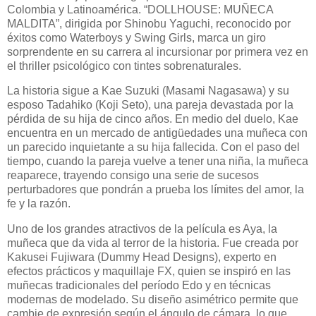
Colombia y Latinoamérica. “DOLLHOUSE: MUÑECA
MALDITA”, dirigida por Shinobu Yaguchi, reconocido por
éxitos como Waterboys y Swing Girls, marca un giro
sorprendente en su carrera al incursionar por primera vez en
el thriller psicológico con tintes sobrenaturales.
La historia sigue a Kae Suzuki (Masami Nagasawa) y su
esposo Tadahiko (Koji Seto), una pareja devastada por la
pérdida de su hija de cinco años. En medio del duelo, Kae
encuentra en un mercado de antigüedades una muñeca con
un parecido inquietante a su hija fallecida. Con el paso del
tiempo, cuando la pareja vuelve a tener una niña, la muñeca
reaparece, trayendo consigo una serie de sucesos
perturbadores que pondrán a prueba los límites del amor, la
fe y la razón.
Uno de los grandes atractivos de la película es Aya, la
muñeca que da vida al terror de la historia. Fue creada por
Kakusei Fujiwara (Dummy Head Designs), experto en
efectos prácticos y maquillaje FX, quien se inspiró en las
muñecas tradicionales del período Edo y en técnicas
modernas de modelado. Su diseño asimétrico permite que
cambie de expresión según el ángulo de cámara, lo que