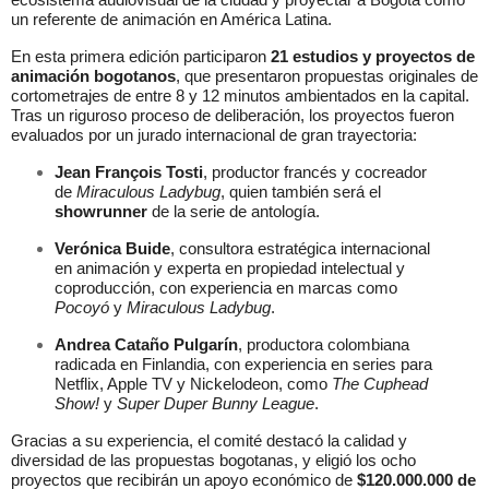
ecosistema audiovisual de la ciudad y proyectar a Bogotá como
un referente de animación en América Latina.
En esta primera edición participaron
21 estudios y proyectos de
animación bogotanos
, que presentaron propuestas originales de
cortometrajes de entre 8 y 12 minutos ambientados en la capital.
Tras un riguroso proceso de deliberación, los proyectos fueron
evaluados por un jurado internacional de gran trayectoria:
Jean François Tosti
, productor francés y cocreador
de
Miraculous Ladybug
, quien también será el
showrunner
de la serie de antología.
Verónica Buide
, consultora estratégica internacional
en animación y experta en propiedad intelectual y
coproducción, con experiencia en marcas como
Pocoyó
y
Miraculous Ladybug
.
Andrea Cataño Pulgarín
, productora colombiana
radicada en Finlandia, con experiencia en series para
Netflix, Apple TV y Nickelodeon, como
The Cuphead
Show!
y
Super Duper Bunny League
.
Gracias a su experiencia, el comité destacó la calidad y
diversidad de las propuestas bogotanas, y eligió los ocho
proyectos que recibirán un apoyo económico de
$120.000.000 de