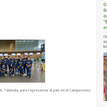
C
G
c
"
c
Ce
su
be
, Tailandia, para representar al país en el Campeonato