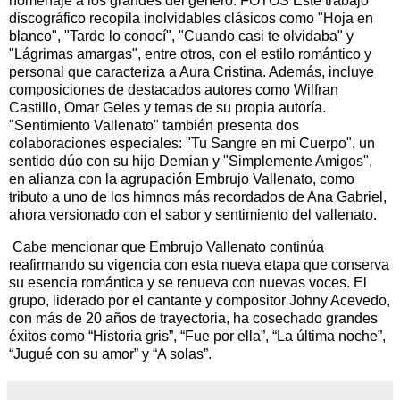
homenaje a los grandes del género. FOTOS Este trabajo
discográfico recopila inolvidables clásicos como "Hoja en
blanco", "Tarde lo conocí", "Cuando casi te olvidaba" y
"Lágrimas amargas", entre otros, con el estilo romántico y
personal que caracteriza a Aura Cristina. Además, incluye
composiciones de destacados autores como Wilfran
Castillo, Omar Geles y temas de su propia autoría.
"Sentimiento Vallenato" también presenta dos
colaboraciones especiales: "Tu Sangre en mi Cuerpo", un
sentido dúo con su hijo Demian y "Simplemente Amigos",
en alianza con la agrupación Embrujo Vallenato, como
tributo a uno de los himnos más recordados de Ana Gabriel,
ahora versionado con el sabor y sentimiento del vallenato.
Cabe mencionar que Embrujo Vallenato continúa
reafirmando su vigencia con esta nueva etapa que conserva
su esencia romántica y se renueva con nuevas voces. El
grupo, liderado por el cantante y compositor Johny Acevedo,
con más de 20 años de trayectoria, ha cosechado grandes
éxitos como “Historia gris”, “Fue por ella”, “La última noche”,
“Jugué con su amor” y “A solas”.