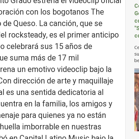
o Grado estrena el videoclip oficial
C
oración con los bogotanos The
G
c
 de Queso. La canción, que se
"
el rocksteady, es el primer anticipo
c
do celebrará sus 15 años de
Ce
su
 que suma más de 17 mil
be
rena un emotivo videoclip bajo la
on dirección de arte y maquillaje
l es una sentida dedicatoria al
entra en la familia, los amigos y
enaje para quienes ya no están
 huella imborrable en nuestras
bó en Capital Latino Music bajo la