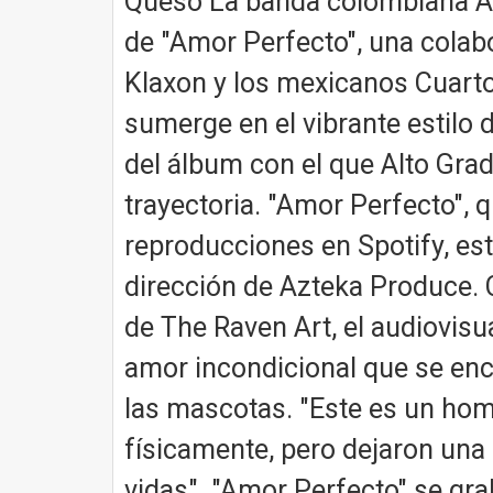
Queso La banda colombiana Alt
de "Amor Perfecto", una colab
Klaxon y los mexicanos Cuarto
sumerge en el vibrante estilo d
del álbum con el que Alto Gra
trayectoria. "Amor Perfecto",
reproducciones en Spotify, est
dirección de Azteka Produce. C
de The Raven Art, el audiovisua
amor incondicional que se encu
las mascotas. "Este es un hom
físicamente, pero dejaron una
vidas". "Amor Perfecto" se gra