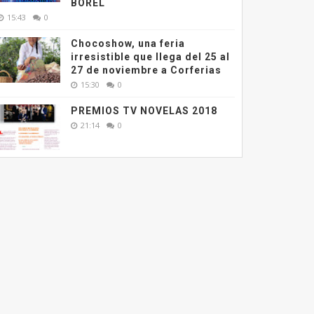
BOREL
15:43
0
Chocoshow, una feria
irresistible que llega del 25 al
27 de noviembre a Corferias
15:30
0
PREMIOS TV NOVELAS 2018
21:14
0