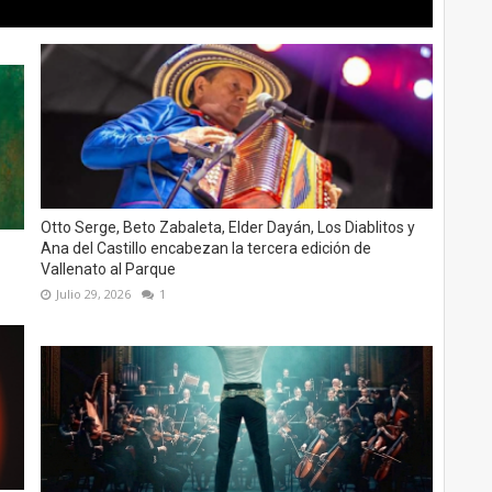
Otto Serge, Beto Zabaleta, Elder Dayán, Los Diablitos y
Ana del Castillo encabezan la tercera edición de
Vallenato al Parque
Julio 29, 2026
1