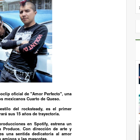
oclip oficial de
"Amor Perfecto"
, una
os mexicanos
Cuarto de Queso
.
stilo del rocksteady, es el primer
ará sus 15 años de trayectoria.
roducciones en Spotify, estrena un
a Produce
. Con dirección de arte y
 es una sentida dedicatoria al amor
os amigos y las mascotas.