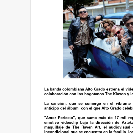
La banda colombiana
Alto Grado
estrena el vide
colaboración con los bogotanos
The Klaxon
y l
La canción, que se sumerge en el vibrante e
anticipo del álbum con el que Alto Grado celebr
"Amor Perfecto"
, que suma más de 17 mil rep
emotivo videoclip bajo la dirección de
Aztek
maquillaje de
The Raven Art
, el audiovisual
incondicional que se encuentra en la familia, l