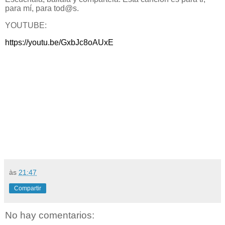
para mí, para tod@s.
YOUTUBE:
https://youtu.be/GxbJc8oAUxE
às
21:47
Compartir
No hay comentarios: