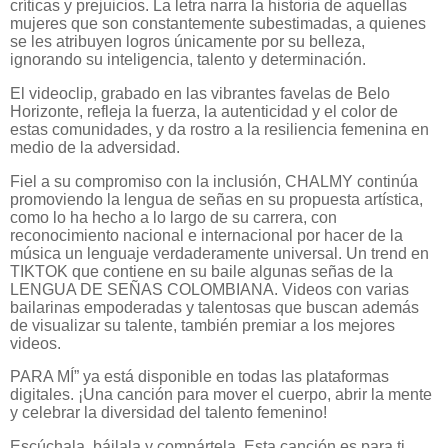
críticas y prejuicios. La letra narra la historia de aquellas
mujeres que son constantemente subestimadas, a quienes
se les atribuyen logros únicamente por su belleza,
ignorando su inteligencia, talento y determinación.
El videoclip, grabado en las vibrantes favelas de Belo
Horizonte, refleja la fuerza, la autenticidad y el color de
estas comunidades, y da rostro a la resiliencia femenina en
medio de la adversidad.
Fiel a su compromiso con la inclusión, CHALMY continúa
promoviendo la lengua de señas en su propuesta artística,
como lo ha hecho a lo largo de su carrera, con
reconocimiento nacional e internacional por hacer de la
música un lenguaje verdaderamente universal. Un trend en
TIKTOK que contiene en su baile algunas señas de la
LENGUA DE SEÑAS COLOMBIANA. Videos con varias
bailarinas empoderadas y talentosas que buscan además
de visualizar su talente, también premiar a los mejores
videos.
PARA MÍ” ya está disponible en todas las plataformas
digitales. ¡Una canción para mover el cuerpo, abrir la mente
y celebrar la diversidad del talento femenino!
Escúchala, báilala y compártela. Esta canción es para ti,