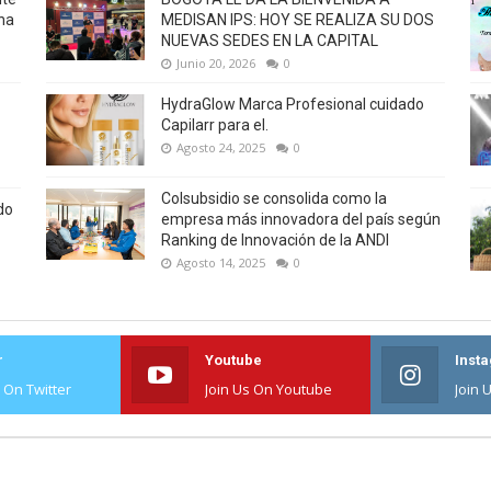
na
MEDISAN IPS: HOY SE REALIZA SU DOS
NUEVAS SEDES EN LA CAPITAL
Junio 20, 2026
0
HydraGlow Marca Profesional cuidado
Capilarr para el.
Agosto 24, 2025
0
Colsubsidio se consolida como la
do
empresa más innovadora del país según
Ranking de Innovación de la ANDI
Agosto 14, 2025
0
r
Youtube
Inst
s On Twitter
Join Us On Youtube
Join 