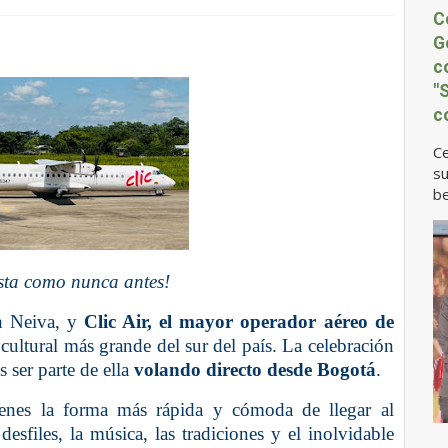
C
G
c
"
c
Ce
su
be
iesta como nunca antes!
n Neiva, y
Clic Air, el mayor operador aéreo de
o cultural más grande del sur del país. La celebración
s ser parte de ella
volando directo desde Bogotá
.
ienes la forma más rápida y cómoda de llegar al
desfiles, la música, las tradiciones y el inolvidable