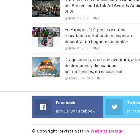
del Año en los TikTok Ad Awards Andi
2026
Julio 27, 2026
0
En Expopet, 101 perros y gatos
rescatados del abandono esperan
encontrar un hogar responsable
Julio 01, 2026
0
Dragosaurios, una gran aventura, al la
de dragones y dinosaurios
animatrónicos, en escala real
Marzo 04, 2025
0
Facebook
Twitte
Join Us On Facebook
Join U
© Copyright Revista Star Tv
Website Design