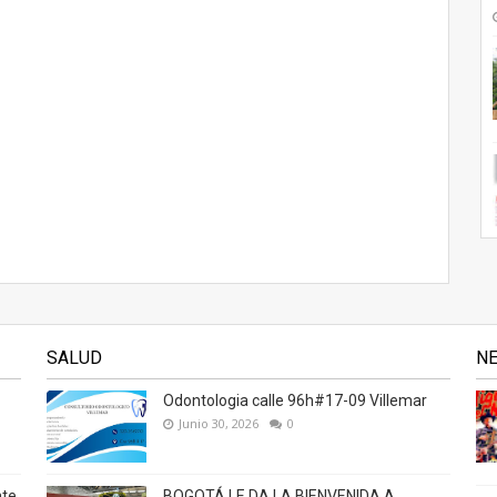
SALUD
N
Odontologia calle 96h#17-09 Villemar
Junio 30, 2026
0
nte
BOGOTÁ LE DA LA BIENVENIDA A