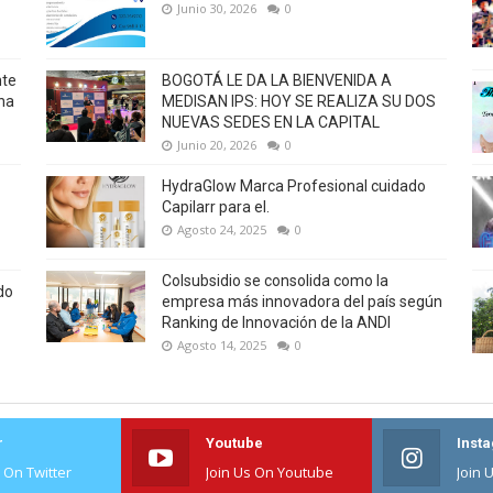
Junio 30, 2026
0
nte
BOGOTÁ LE DA LA BIENVENIDA A
na
MEDISAN IPS: HOY SE REALIZA SU DOS
NUEVAS SEDES EN LA CAPITAL
Junio 20, 2026
0
HydraGlow Marca Profesional cuidado
Capilarr para el.
Agosto 24, 2025
0
Colsubsidio se consolida como la
do
empresa más innovadora del país según
Ranking de Innovación de la ANDI
Agosto 14, 2025
0
r
Youtube
Inst
s On Twitter
Join Us On Youtube
Join 