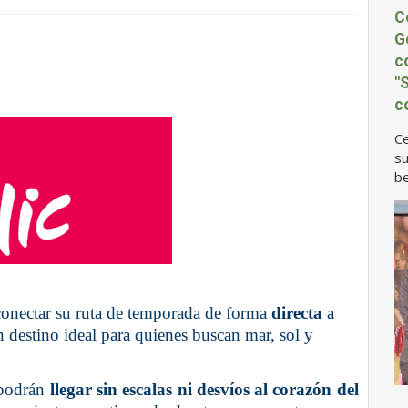
C
G
c
"
c
Ce
su
be
 conectar su ruta de temporada de forma
directa
a
 destino ideal para quienes buscan mar, sol y
o podrán
llegar sin escalas ni desvíos al corazón del