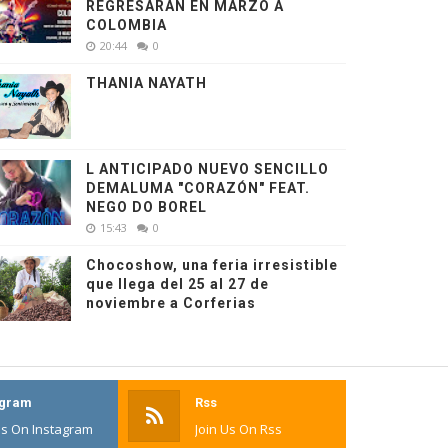
REGRESARÁN EN MARZO A
COLOMBIA
20:44
0
THANIA NAYATH
L ANTICIPADO NUEVO SENCILLO
DEMALUMA "CORAZÓN" FEAT.
NEGO DO BOREL
15:43
0
Chocoshow, una feria irresistible
que llega del 25 al 27 de
noviembre a Corferias
agram
Rss
Us On Instagram
Join Us On Rss