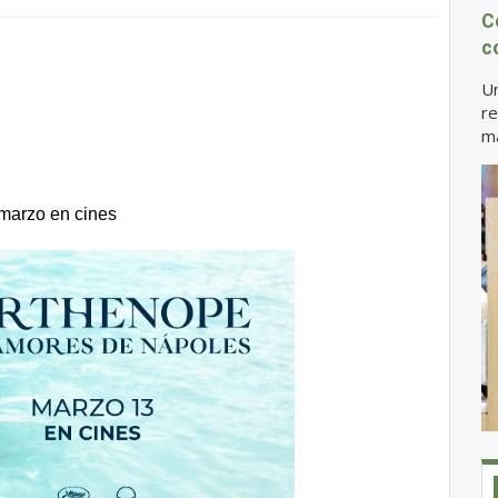
C
c
U
re
ma
 marzo en cines