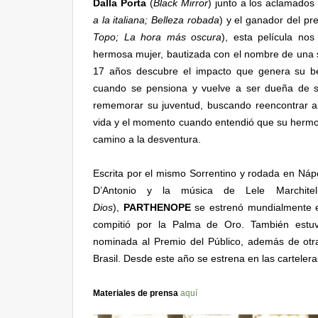
Dalla Porta
(
Black Mirror
) junto a los aclamados
a la italiana; Belleza robada
) y el ganador del p
Topo; La hora más oscura
), esta película nos
hermosa mujer, bautizada con el nombre de una si
17 años descubre el impacto que genera su be
cuando se pensiona y vuelve a ser dueña de s
rememorar su juventud, buscando reencontrar allí
vida y el momento cuando entendió que su hermos
camino a la desventura.
Escrita por el mismo Sorrentino y rodada en Nápo
D’Antonio y la música de Lele Marchit
Dios
),
PARTHENOPE
se estrenó mundialmente e
compitió por la Palma de Oro. También estuv
nominada al Premio del Público, además de otra
Brasil. Desde este año se estrena en las cartelera
Materiales de prensa
aquí