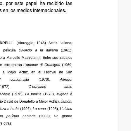
o, por este papel ha recibido las
as en los medios internacionales.
NDRELLI
(Viareggio, 1946). Actriz italiana,
a película
Divorcio a la italiana
(1961),
o a Marcello Mastroianni. Entre sus trabajos
se encuentran
L’amante di Gramigna
(1969.
 a Mejor Actriz, en el Festival de San
l conformista
(1970),
Alfredo,
972),
C’eravamo tanto
ecento
(1976),
La familia
(1978),
Mignon è
o David de Donatello a Mejor Actriz),
Jamón,
leza robada
(1996),
La cena
(1998),
L’ultimo
na película hablada
(2003),
Un giorno
re otras