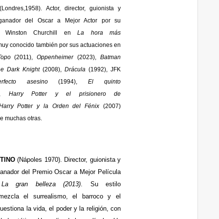
(Londres,1958). Actor, director, guionista y
 ganador del Oscar a Mejor Actor por su
de Winston Churchill en
La hora más
muy conocido también por sus actuaciones en
Topo
(2011),
Oppenheimer
(2023),
Batman
he Dark Knight
(2008),
Drácula
(1992), JFK
rfecto asesino
(1994),
El quinto
),
Harry Potter y el prisionero de
Harry Potter y la Orden del Fénix
(2007)
re muchas otras.
TINO
(Nápoles 1970). Director, guionista y
, ganador del Premio Oscar a Mejor Película
r
La gran belleza (2013)
. Su estilo
mezcla el surrealismo, el barroco y el
uestiona la vida, el poder y la religión, con