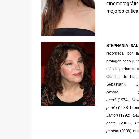
cinematográfic
mejores crític
STEPHANIA SA
recordada por l
protagonizada junt
más importantes 
Concha de Plata
Sebastián),
E
Alfredo
(1
amati
(1974),
Nov
partita
(1988. Premi
Jamón
(1992),
Bel
bacio
(2001),
U
perfetto
(2008), ent