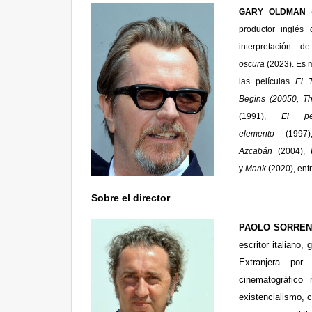
GARY OLDMAN
productor inglés
interpretación 
oscura
(2023). Es 
las películas
El 
Begins (20050, T
(1991),
El pe
elemento
(1997
Azcabán
(2004),
y
Mank
(2020), ent
Sobre el director
PAOLO SORREN
escritor italiano
Extranjera po
cinematográfico 
existencialismo, c