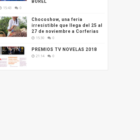
BOREL
15:43
0
Chocoshow, una feria
irresistible que llega del 25 al
27 de noviembre a Corferias
15:30
0
PREMIOS TV NOVELAS 2018
21:14
0