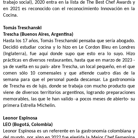
trabajo social), 2020 entra en la lista de The Best Chef Awards y
en 2021 es reconocido con el reconocimiento Innovación en la
Cocina.
Tomás Treschanski
Trescha (Buenos Aires, Argentina)
Hasta los 17 años, Tomás Treschanski pensaba que sería abogado.
Decidió estudiar cocina y lo hizo en Le Cordon Bleu en Londres
(Inglaterra), fue aquí donde supo que esto era lo suyo. Hizo
prácticas en diversos restaurantes, hasta que en marzo de 2023 -
ya de vuelta en su país- abre Trescha, un local pequeño, en el que
comen sólo 10 comensales y que atiende cuatro días de la
semana para que el personal pueda descansar. La gastronomía
de Trescha es de lujo, donde se trabaja con mucho producto que
viene de diversos territorios argentinos, logrando preparaciones
memorables, las que le han valido -a pocos meses de abierto- su
primera Estrella Michelin.
Leonor Espinosa
LEO (Bogotá, Colombia)
Leonor Espinosa es un referente en la gastronomía colombiana y
del mundo, por algo en 2022 fue elegida la Mejor Chef Femenina