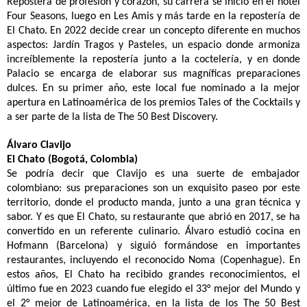
Repostera de profesión y corazón, su carrera se inició en el hotel
Four Seasons, luego en Les Amis y más tarde en la repostería de
El Chato. En 2022 decide crear un concepto diferente en muchos
aspectos: Jardín Tragos y Pasteles, un espacio donde armoniza
increíblemente la repostería junto a la coctelería, y en donde
Palacio se encarga de elaborar sus magníficas preparaciones
dulces. En su primer año, este local fue nominado a la mejor
apertura en Latinoamérica de los premios Tales of the Cocktails y
a ser parte de la lista de The 50 Best Discovery.
Álvaro Clavijo
El Chato (Bogotá, Colombia)
Se podría decir que Clavijo es una suerte de embajador
colombiano: sus preparaciones son un exquisito paseo por este
territorio, donde el producto manda, junto a una gran técnica y
sabor. Y es que El Chato, su restaurante que abrió en 2017, se ha
convertido en un referente culinario. Álvaro estudió cocina en
Hofmann (Barcelona) y siguió formándose en importantes
restaurantes, incluyendo el reconocido Noma (Copenhague). En
estos años, El Chato ha recibido grandes reconocimientos, el
último fue en 2023 cuando fue elegido el 33° mejor del Mundo y
el 2° mejor de Latinoamérica, en la lista de los The 50 Best