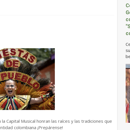
C
G
c
"
c
Ce
su
be
la Capital Musical honran las raíces y las tradiciones que
entidad colombiana ¡Prepárense!