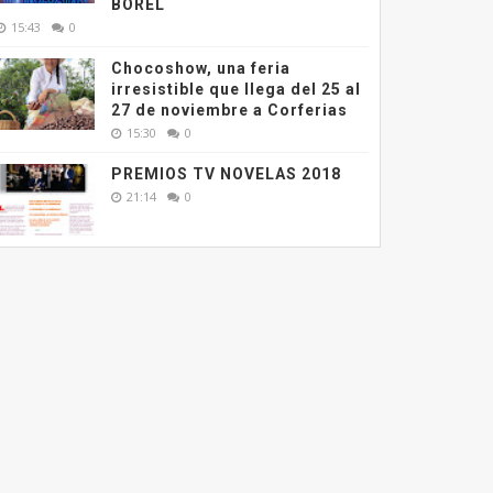
BOREL
15:43
0
Chocoshow, una feria
irresistible que llega del 25 al
27 de noviembre a Corferias
15:30
0
PREMIOS TV NOVELAS 2018
21:14
0