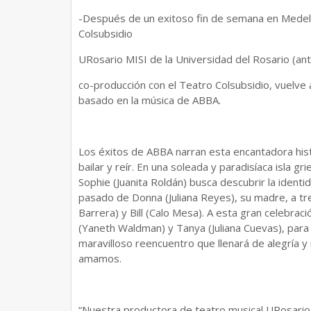
-Después de un exitoso fin de semana en Medell
Colsubsidio
URosario MISI de la Universidad del Rosario (a
co-producción con el Teatro Colsubsidio, vuelve
basado en la música de ABBA.
Los éxitos de ABBA narran esta encantadora hist
bailar y reír. En una soleada y paradisíaca isla g
Sophie (Juanita Roldán) busca descubrir la identi
pasado de Donna (Juliana Reyes), su madre, a t
Barrera) y Bill (Calo Mesa). A esta gran celebraci
(Yaneth Waldman) y Tanya (Juliana Cuevas), para 
maravilloso reencuentro que llenará de alegría y 
amamos.
“Nuestra productora de teatro musical URosario