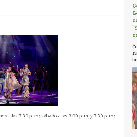
C
G
c
"
c
Ce
su
be
a las 7:30 p. m.; sábado a las 3:00 p. m. y 7:30 p. m.;