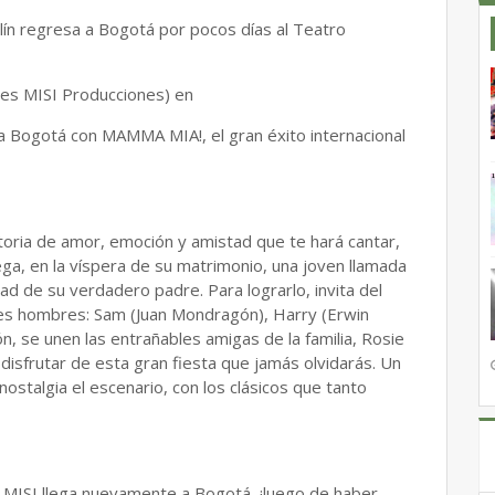
ín regresa a Bogotá por pocos días al Teatro
ntes MISI Producciones) en
 a Bogotá con MAMMA MIA!, el gran éxito internacional
oria de amor, emoción y amistad que te hará cantar,
riega, en la víspera de su matrimonio, una joven llamada
dad de su verdadero padre. Para lograrlo, invita del
res hombres: Sam (Juan Mondragón), Harry (Erwin
ón, se unen las entrañables amigas de la familia, Rosie
disfrutar de esta gran fiesta que jamás olvidarás. Un
nostalgia el escenario, con los clásicos que tanto
 MISI llega nuevamente a Bogotá, ¡luego de haber