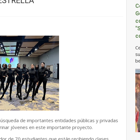
ESTRELLA”
C
G
c
"
c
Ce
su
be
a búsqueda de importantes entidades públicas y privadas
inar jóvenes en este importante proyecto.
or de 70 estudiantes que están recibiendo clases,