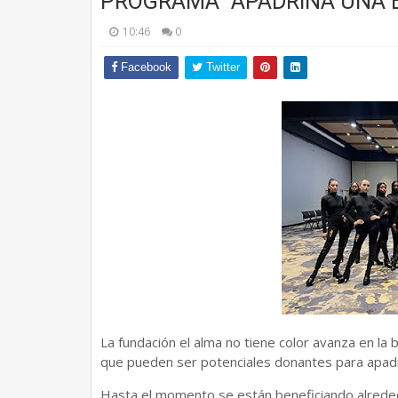
PROGRAMA “APADRINA UNA 
10:46
0
Facebook
Twitter
La fundación el alma no tiene color avanza en l
que pueden ser potenciales donantes para apadr
Hasta el momento se están beneficiando alreded