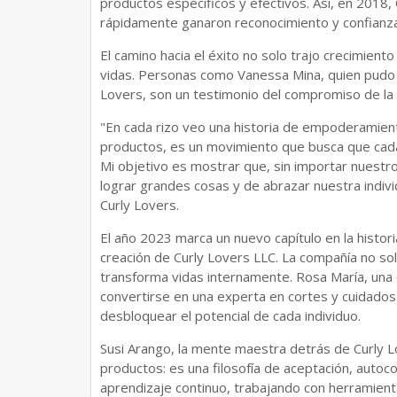
productos específicos y efectivos. Así, en 2018, 
rápidamente ganaron reconocimiento y confianza
El camino hacia el éxito no solo trajo crecimient
vidas. Personas como Vanessa Mina, quien pudo re
Lovers, son un testimonio del compromiso de la
"En cada rizo veo una historia de empoderamient
productos, es un movimiento que busca que cada 
Mi objetivo es mostrar que, sin importar nuestr
lograr grandes cosas y de abrazar nuestra indivi
Curly Lovers.
El año 2023 marca un nuevo capítulo en la histor
creación de Curly Lovers LLC. La compañía no sol
transforma vidas internamente. Rosa María, una 
convertirse en una experta en cortes y cuidados c
desbloquear el potencial de cada individuo.
Susi Arango, la mente maestra detrás de Curly Lo
productos: es una filosofía de aceptación, autoco
aprendizaje continuo, trabajando con herramientas 