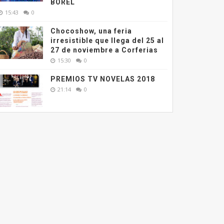
BOREL
15:43
0
Chocoshow, una feria
irresistible que llega del 25 al
27 de noviembre a Corferias
15:30
0
PREMIOS TV NOVELAS 2018
21:14
0