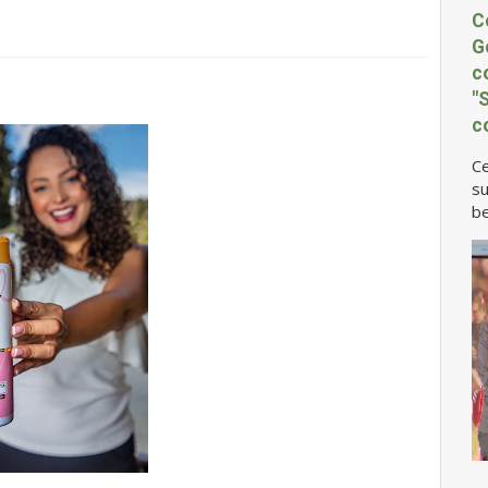
C
G
c
"
c
Ce
su
be